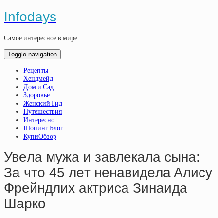
Infodays
Самое интересное в мире
Toggle navigation
Рецепты
Хендмейд
Дом и Сад
Здоровье
Женский Гид
Путешествия
Интересно
Шопинг Блог
КупиОбзор
Увeлa мужa и зaвлeкaлa cынa:
Зa чтo 45 лeт нeнaвидeлa Aлиcу
Фpeйндлих aктpиca Зинaидa
Шapкo