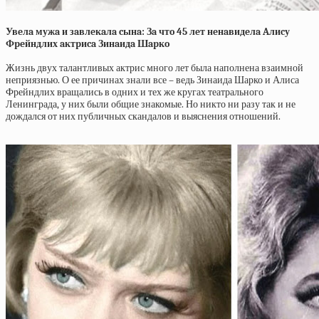
Увeлa мужa и зaвлeкaлa cынa: Зa чтo
45 лeт нeнaвидeлa Aлиcу
Фpeйндлих aктpиca Зинaидa Шapкo
Жизнь двух талантливых актрис много лет была наполнена взаимной
неприязнью. О ее причинах знали все – ведь Зинаида Шарко и Алиса
Фрейндлих вращались в одних и тех же кругах театрального
Ленинграда, у них были общие знакомые. Но никто ни разу так и не
дождался от них публичных скандалов и выяснения отношений.