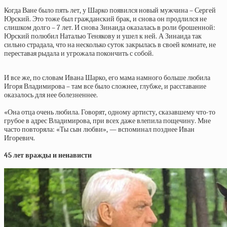
Когда Ване было пять лет, у Шарко появился новый мужчина – Сергей
Юрский. Это тоже был гражданский брак, и снова он продлился не
слишком долго – 7 лет. И снова Зинаида оказалась в роли брошенной:
Юрский полюбил Наталью Тенякову и ушел к ней. А Зинаида так
сильно страдала, что на несколько суток закрылась в своей комнате, не
переставая рыдала и угрожала покончить с собой.
И все же, по словам Ивана Шарко, его мама намного больше любила
Игоря Владимирова – там все было сложнее, глубже, и расставание
оказалось для нее болезненнее.
«Она отца очень любила. Говорят, одному артисту, сказавшему что-то
грубое в адрес Владимирова, при всех даже влепила пощечину. Мне
часто повторяла: «Ты сын любви», — вспоминал позднее Иван
Игоревич.
45 лет вражды и ненависти