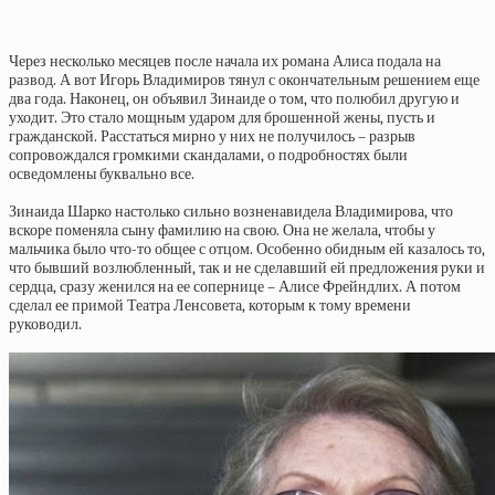
Через несколько месяцев после начала их романа Алиса подала на
развод. А вот Игорь Владимиров тянул с окончательным решением еще
два года. Наконец, он объявил Зинаиде о том, что полюбил другую и
уходит. Это стало мощным ударом для брошенной жены, пусть и
гражданской. Расстаться мирно у них не получилось – разрыв
сопровождался громкими скандалами, о подробностях были
осведомлены буквально все.
Зинаида Шарко настолько сильно возненавидела Владимирова, что
вскоре поменяла сыну фамилию на свою. Она не желала, чтобы у
мальчика было что-то общее с отцом. Особенно обидным ей казалось то,
что бывший возлюбленный, так и не сделавший ей предложения руки и
сердца, сразу женился на ее сопернице – Алисе Фрейндлих. А потом
сделал ее примой Театра Ленсовета, которым к тому времени
руководил.