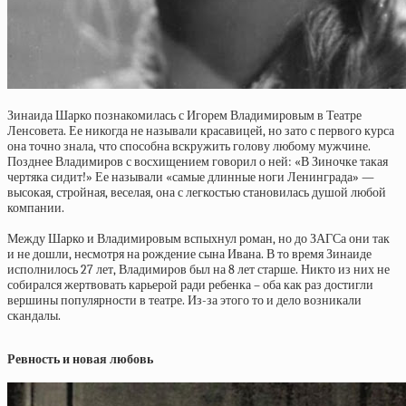
Зинаида Шарко познакомилась с Игорем Владимировым в Театре
Ленсовета. Ее никогда не называли красавицей, но зато с первого курса
она точно знала, что способна вскружить голову любому мужчине.
Позднее Владимиров с восхищением говорил о ней: «В Зиночке такая
чертяка сидит!» Ее называли «самые длинные ноги Ленинграда» —
высокая, стройная, веселая, она с легкостью становилась душой любой
компании.
Между Шарко и Владимировым вспыхнул роман, но до ЗАГСа они так
и не дошли, несмотря на рождение сына Ивана. В то время Зинаиде
исполнилось 27 лет, Владимиров был на 8 лет старше. Никто из них не
собирался жертвовать карьерой ради ребенка – оба как раз достигли
вершины популярности в театре. Из-за этого то и дело возникали
скандалы.
Ревность и новая любовь