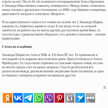
сошли на нет. После 45 лет взаимного игнорирования Алиса Бруновна
и Зинаида Максимовна, наконец, помирились. Между ними сложились
очень теплые и дружеские отношения, а в 2005 году бывшие соперницы
даже вместе сыграли в спектакле «Квартет».
И на единственного сына и его семью на склоне лет у Зинаиды Шарко,
наконец-то, появилось время и силы. Если когда-то из-за сильной
занятости на работе она не могла уделять достаточное время Ване, то
спустя годы с удовольствием общалась с его детьми и внуками – своими
правнуками.
Слезы на кладбище
Зинаиды Шарко не стало в 2016-м. Ей было 87 лет. Ее провожали в
последний путь жарким августовским днем. Присутствовала и Алиса
Фрейндлих. Ее глаза были спрятаны за стеклами черных очков, но они
не могли скрыть слез на щеках актрисы. Спустя десятилетия все
разногласия между двумя великими актрисами были позабыты, и одна
из бывших соперниц искренне оплакивала другую.
©