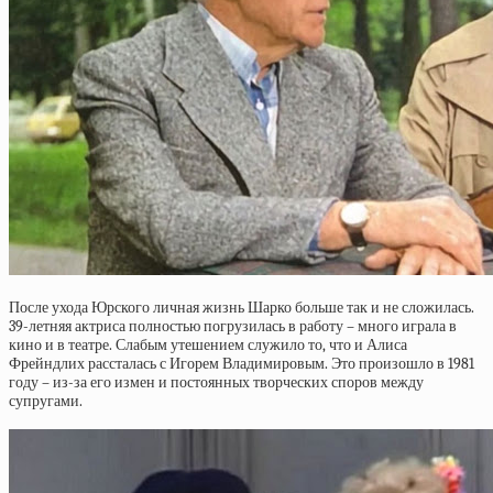
После ухода Юрского личная жизнь Шарко больше так и не сложилась.
39-летняя актриса полностью погрузилась в работу – много играла в
кино и в театре. Слабым утешением служило то, что и Алиса
Фрейндлих рассталась с Игорем Владимировым. Это произошло в 1981
году – из-за его измен и постоянных творческих споров между
супругами.