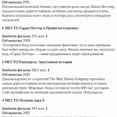
Год выпуска:
1995
Постапокалиптический боевик, где главную роль сыграл Кевин Костнер,
оказался очень дорогостоящим, особенно для конца двадцатого века.
Картина окупилась всего лишь в полтора раза, несмотря на ожидания
создателей.
6 МЕСТО Гарри Поттер и Принц-полукровка
Бюджет фильма:
275 млн. $
Год выпуска:
2009
Эта картина была настолько ожидаема фанатами, что в день премьеры
был побит рекорд по сборам за один день. Фильм, конечно же, окупился,
ведь «Гарри Поттер» — самая продаваемая в мире серия романов.
5 МЕСТО Рапунцель: Запутанная история
Бюджет фильма:
281,7 млн. $
Год выпуска:
2010
Данная картина от создателей The Walt Disney Company признана
самым дорогостоящим полнометражным мультфильмом в истории
киноиндустрии. Мировые сборы составили почти 600 тыс. долларов.
Снят мультфильм по мотивам одноименной сказки «Рапунцель»
4 МЕСТО Человек-паук 3
Бюджет фильма:
294 млн. $
Год выпуска:
2007