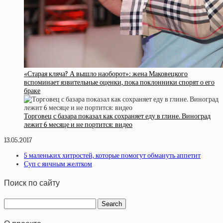
«Старая кляча? А вышло наоборот»: жена Маковецкого
вспоминает язвительные оценки, пока поклонники спорят о его
браке
Торговец с базара показал как сохраняет еду в глине. Виноград
лежит 6 месяце и не портится: видео
13.05.2017
5 маленьких хитростей, которые помогут обмануть аппетит
Суп с яичным желтком
Поиск по сайту