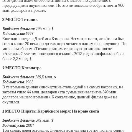
Этот фильм имел много негативных отзывов, по сравнению с
предыдущими двумя частями. Но это не помешало собрать почти 900
млн. долларов в прокате.
3 МЕСТО Титаник
Бюджет фильма:
294 млн. $
Год выпуска:
1997
Еще один шедевр Джеймса Кэмерона. Несмотря на то, что фильм был
снят в конце 20 века, он до сих пор считается одним из наилучших. По
мировым сбором «Титаник занимает вторую позицию» после
«Аватар». С учетом повторного издания 2012 года кинофильм собрал
более 2,2 млрд. $.
2 МЕСТО Клеопатра
Бюджет фильма:
339,5 млн. $
Год выпуска:
1963
В те времена данная кинокартина стала одной из самых кассовых, на
затраты ушло 44 млн. долларов (эта сумма эквивалентна 340 млн.
долларов нашего времени). К сожалению, данный фильм даже не
окупился.
1 МЕСТО Пираты Карибского моря: На краю света
Бюджет фильма:
342 млн. $
Год выпуска:
2007
Топ самых дорогостоящих фильмов возглавила третья часть из серии