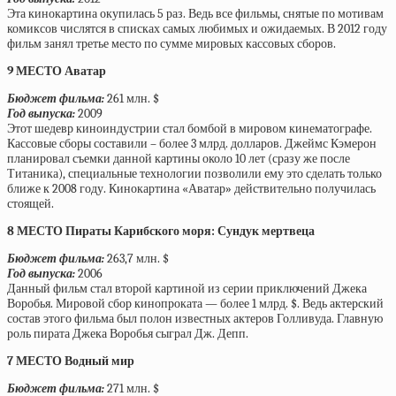
Эта кинокартина окупилась 5 раз. Ведь все фильмы, снятые по мотивам
комиксов числятся в списках самых любимых и ожидаемых. В 2012 году
фильм занял третье место по сумме мировых кассовых сборов.
9 МЕСТО Аватар
Бюджет фильма:
261 млн. $
Год выпуска:
2009
Этот шедевр киноиндустрии стал бомбой в мировом кинематографе.
Кассовые сборы составили – более 3 млрд. долларов. Джеймс Кэмерон
планировал съемки данной картины около 10 лет (сразу же после
Титаника), специальные технологии позволили ему это сделать только
ближе к 2008 году. Кинокартина «Аватар» действительно получилась
стоящей.
8 МЕСТО Пираты Карибского моря: Сундук мертвеца
Бюджет фильма:
263,7 млн. $
Год выпуска:
2006
Данный фильм стал второй картиной из серии приключений Джека
Воробья. Мировой сбор кинопроката — более 1 млрд. $. Ведь актерский
состав этого фильма был полон известных актеров Голливуда. Главную
роль пирата Джека Воробья сыграл Дж. Депп.
7 МЕСТО Водный мир
Бюджет фильма:
271 млн. $