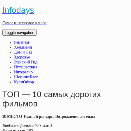
Infodays
Самое интересное в мире
Toggle navigation
Рецепты
Хендмейд
Дом и Сад
Здоровье
Женский Гид
Путешествия
Интересно
Шопинг Блог
КупиОбзор
ТОП — 10 самых дорогих
фильмов
10 МЕСТО Темный рыцарь: Возрождение легенды
Бюджет фильма:
257 млн.$
Год выпуска:
2012