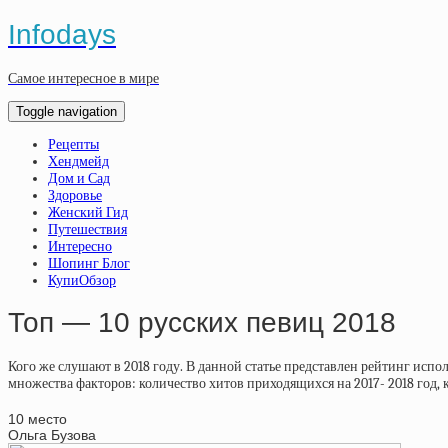
Infodays
Самое интересное в мире
Toggle navigation
Рецепты
Хендмейд
Дом и Сад
Здоровье
Женский Гид
Путешествия
Интересно
Шопинг Блог
КупиОбзор
Топ — 10 русских певиц 2018
Кого же слушают в 2018 году. В данной статье представлен рейтинг испо
множества факторов: количество хитов приходящихся на 2017- 2018 год,
10 место
Ольга Бузова