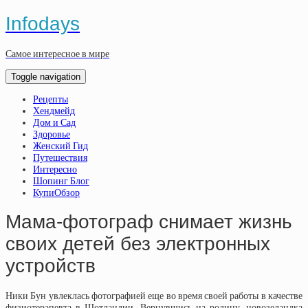
Infodays
Самое интересное в мире
Toggle navigation
Рецепты
Хендмейд
Дом и Сад
Здоровье
Женский Гид
Путешествия
Интересно
Шопинг Блог
КупиОбзор
Мама-фотограф снимает жизнь
своих детей без электронных
устройств
Ники Бун увлеклась фотографией еще во время своей работы в качестве
физиотерапевта в Шотландии. Вернувшись на родину, новозеландка