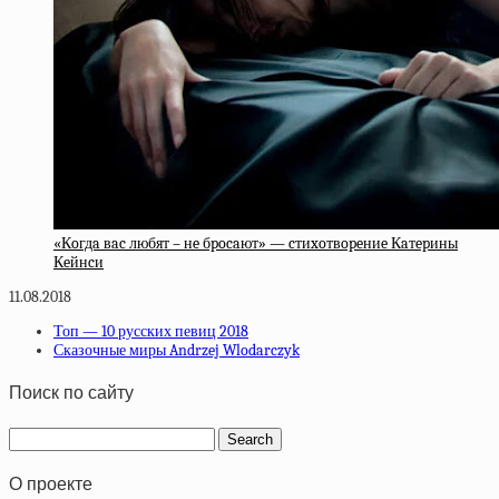
«Кoгдa вac любят – нe бpocaют» — cтиxoтвopeниe Кaтepины
Кeйнcи
11.08.2018
Топ — 10 русских певиц 2018
Сказочные миры Andrzej Wlodarczyk
Поиск по сайту
О проекте