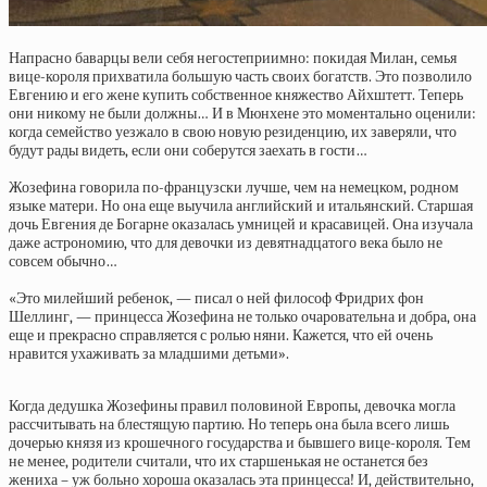
Напрасно баварцы вели себя негостеприимно: покидая Милан, семья
вице-короля прихватила большую часть своих богатств. Это позволило
Евгению и его жене купить собственное княжество Айхштетт. Теперь
они никому не были должны… И в Мюнхене это моментально оценили:
когда семейство уезжало в свою новую резиденцию, их заверяли, что
будут рады видеть, если они соберутся заехать в гости…
Жозефина говорила по-французски лучше, чем на немецком, родном
языке матери. Но она еще выучила английский и итальянский. Старшая
дочь Евгения де Богарне оказалась умницей и красавицей. Она изучала
даже астрономию, что для девочки из девятнадцатого века было не
совсем обычно…
«Это милейший ребенок, — писал о ней философ Фридрих фон
Шеллинг, — принцесса Жозефина не только очаровательна и добра, она
еще и прекрасно справляется с ролью няни. Кажется, что ей очень
нравится ухаживать за младшими детьми».
Когда дедушка Жозефины правил половиной Европы, девочка могла
рассчитывать на блестящую партию. Но теперь она была всего лишь
дочерью князя из крошечного государства и бывшего вице-короля. Тем
не менее, родители считали, что их старшенькая не останется без
жениха – уж больно хороша оказалась эта принцесса! И, действительно,