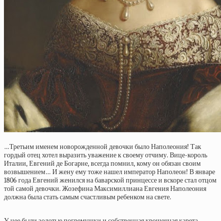
…Третьим именем новорожденной девочки было Наполеония! Так
гордый отец хотел выразить уважение к своему отчиму. Вице-король
Италии, Евгений де Богарне, всегда помнил, кому он обязан своим
возвышением… И жену ему тоже нашел император Наполеон! В январе
1806 года Евгений женился на баварской принцессе и вскоре стал отцом
той самой девочки. Жозефина Максимиллиана Евгения Наполеония
должна была стать самым счастливым ребенком на свете.
У нее были золотые погремушки и собственная крошечная карета,