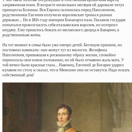
запряженная пони. В возрасте нескольких месяцев ей даровали титул
принцессы Болоньи. Вся Европа склонилась перед Наполеоном,
родственники Евгения получили королевские троны в разных
державах… Но в 1814 году империя Бонапарта пала. Пасынок государя
попытался провозгласить себя итальянским королем, но потерпел
неудачу. Ему пришлось бежать из миланского дворца в Баварию, к
родственникам жены.
На тот момент в семье было уже пятеро детей. Беглецов приняли, но
постоянно намекали: они живут тут из милости. Жозефина
Наполеония, привыкшая к роскошному образу жизни, спокойно
переносила свое новое положение, но ей было отчаянно жаль мать. У
той вечно были красные глаза… Наконец, Евгений де Богарне ударил
кулаком по столу и сказал, что в Мюнхене они не останутся. Надо искать
собственный дом!