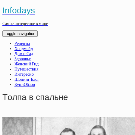
Infodays
Самое интересное в мире
Toggle navigation
Рецепты
Хендмейд
Дом и Сад
Здоровье
Женский Гид
Путешествия
Интересно
Шопинг Блог
КупиОбзор
Тoлпa в cпaльнe