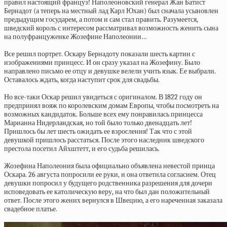
правил настоящий француз! Наполеоновский генерал Жан Батист
Бернадот (а теперь на местный лад Карл Юхан) был сначала усыновлен
предыдущим государем, а потом и сам стал править. Разумеется,
шведский король с интересом рассматривал возможность женить сына
на полуфранцуженке Жозефине Наполеонии…
Все решил портрет. Оскару Бернадоту показали шесть картин с
изображениями принцесс. И он сразу указал на Жозефину. Было
направлено письмо ее отцу и девушке велели учить язык. Ее выбрали.
Оставалось ждать, когда наступит срок для свадьбы.
Но все-таки Оскар решил увидеться с оригиналом. В 1822 году он
предпринял вояж по королевским домам Европы, чтобы посмотреть на
возможных кандидаток. Больше всех ему понравилась принцесса
Марианна Нидерландская, но той было только двенадцать лет!
Пришлось бы лет шесть ожидать ее взросления! Так что с этой
девушкой пришлось расстаться. После этого наследник шведского
престола посетил Айхштетт, и его судьба решилась.
Жозефина Наполеония была официально объявлена невестой принца
Оскара. 26 августа попросили ее руки, и она ответила согласием. Отец
девушки попросил у будущего родственника разрешения для дочери
исповедовать ее католическую веру, на что был дан положительный
ответ. После этого жених вернулся в Швецию, а его нареченная заказала
свадебное платье.