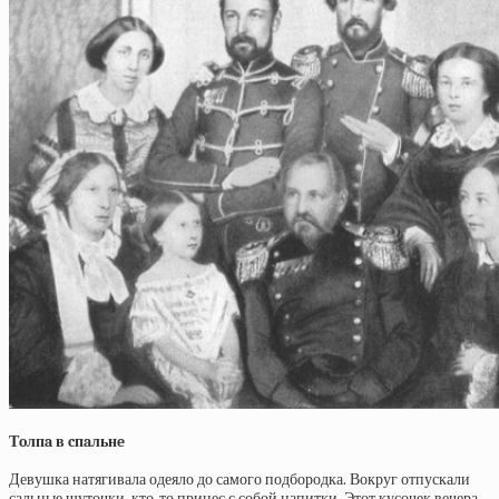
Тoлпa в cпaльнe
Девушка натягивала одеяло до самого подбородка. Вокруг отпускали
сальные шуточки, кто-то принес с собой напитки. Этот кусочек вечера