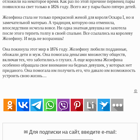
отложили на некоторое время. Как раз по этой причине первенец пары
появился на свет только в 1826 году. Всего же у пары было пятеро детей.
Жозефина стала не только прекрасной женой для короля Оскара I, но и
замечательной матерью. А традиция, которую она отменила,
впоследствии исчезла вовсе. Ни одна знатная девушка не захотела
после этого терпеть толпу в своей спальне. Все ссылались на королеву
Жозефину. И ведь не возразишь!
Она покинула этот мир в 1876 году. Жозефину любили подданные,
обожали дети и муж. Она помогала деньгами множеству обществ,
включая тех, что заботились о глухих. А еще королева Жозефина
особенно обращала свое внимание на бедных девушек, у которых нет
приданого. Она помогала им получить его, что давало им возможность
устроить свою жизнь….
©
✉ Для подписки на сайт, введите e-mail: