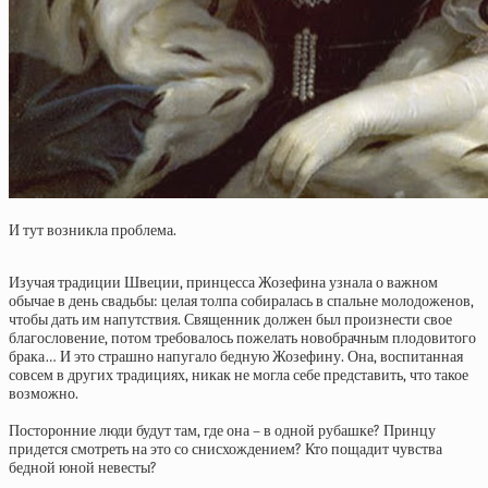
И тут возникла проблема.
Изучая традиции Швеции, принцесса Жозефина узнала о важном
обычае в день свадьбы: целая толпа собиралась в спальне молодоженов,
чтобы дать им напутствия. Священник должен был произнести свое
благословение, потом требовалось пожелать новобрачным плодовитого
брака… И это страшно напугало бедную Жозефину. Она, воспитанная
совсем в других традициях, никак не могла себе представить, что такое
возможно.
Посторонние люди будут там, где она – в одной рубашке? Принцу
придется смотреть на это со снисхождением? Кто пощадит чувства
бедной юной невесты?