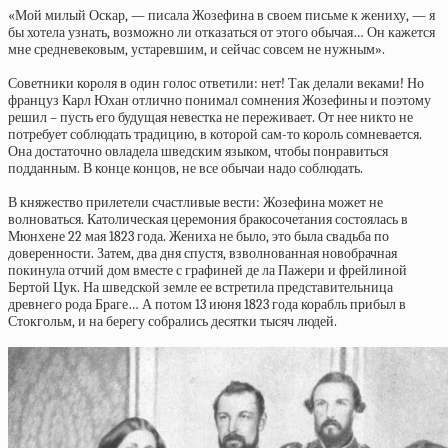
«Мой милый Оскар, — писала Жозефина в своем письме к жениху, — я
бы хотела узнать, возможно ли отказаться от этого обычая… Он кажется
мне средневековым, устаревшим, и сейчас совсем не нужным».
Советники короля в один голос ответили: нет! Так делали веками! Но
француз Карл Юхан отлично понимал сомнения Жозефины и поэтому
решил – пусть его будущая невестка не переживает. От нее никто не
потребует соблюдать традицию, в которой сам-то король сомневается.
Она достаточно овладела шведским языком, чтобы понравиться
подданным. В конце концов, не все обычаи надо соблюдать.
В княжество прилетели счастливые вести: Жозефина может не
волноваться. Католическая церемония бракосочетания состоялась в
Мюнхене 22 мая 1823 года. Жениха не было, это была свадьба по
доверенности. Затем, два дня спустя, взволнованная новобрачная
покинула отчий дом вместе с графиней де ла Пажери и фрейлиной
Бертой Цук. На шведской земле ее встретила представительница
древнего рода Браге… А потом 13 июня 1823 года корабль прибыл в
Стокгольм, и на берегу собрались десятки тысяч людей.