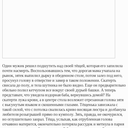
Один мужик решил подшутить над своей тёщей, которая его запилила
почти насмерть. Воспользовавшись тем, что дорогая мама учапала на
рынок, зятек выпилил дырку в обеденном столе, потом залез под него,
просунул голову в отверстие и замер в таком положении. Скатерть
свисала до полу, и тела шутника не было видно. Еще он предварительно
обильно полил кетчупом все вокруг своей дурьей башки. А теперь
представьте, что увидела вздорная баба, вернувшись домой? На
скатерти лужа крови, а в центре стола возлежит отрезанная голова зятя
с высунутым языком и скошенными глазами. Тёщенька завизжала с
такой силой, что с потолка свалилась криво висящая люстра и долбанула
любителя розыгрышей прямо по кумполу. Зять, правда, не окочурился,
но оглушительно заорал. Тёща, услыхав, как отрубленная голова
отчаянно матерится, окончательно потеряла рассудок и метнула в парня