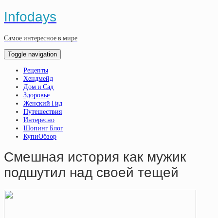
Infodays
Самое интересное в мире
Toggle navigation
Рецепты
Хендмейд
Дом и Сад
Здоровье
Женский Гид
Путешествия
Интересно
Шопинг Блог
КупиОбзор
Смешная история как мужик
подшутил над своей тещей