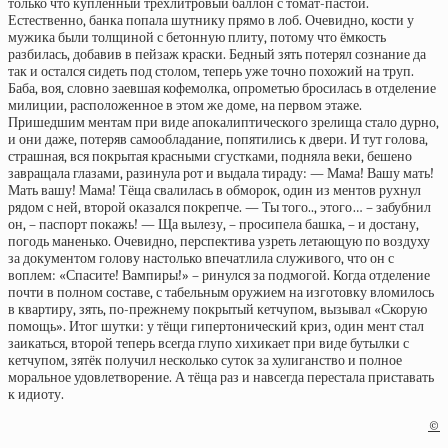
только что купленный трехлитровый баллон с томат-пастой.
Естественно, банка попала шутнику прямо в лоб. Очевидно, кости у
мужика были толщиной с бетонную плиту, потому что ёмкость
разбилась, добавив в пейзаж краски. Бедный зять потерял сознание да
так и остался сидеть под столом, теперь уже точно похожий на труп.
Баба, воя, словно заевшая кофемолка, опрометью бросилась в отделение
милиции, расположенное в этом же доме, на первом этаже.
Пришедшим ментам при виде апокалиптического зрелища стало дурно,
и они даже, потеряв самообладание, попятились к двери. И тут голова,
страшная, вся покрытая красными сгустками, подняла веки, бешено
завращала глазами, разинула рот и выдала тираду: — Мама! Вашу мать!
Мать вашу! Мама! Тёща свалилась в обморок, один из ментов рухнул
рядом с ней, второй оказался покрепче. — Ты того.., этого… – забубнил
он, – паспорт покажь! — Ща вылезу, – просипела башка, – и достану,
погодь маненько. Очевидно, перспектива узреть летающую по воздуху
за документом голову настолько впечатлила служивого, что он с
воплем: «Спасите! Вампиры!» – ринулся за подмогой. Когда отделение
почти в полном составе, с табельным оружием на изготовку вломилось
в квартиру, зять, по-прежнему покрытый кетчупом, вызывал «Скорую
помощь». Итог шутки: у тёщи гипертонический криз, один мент стал
заикаться, второй теперь всегда глупо хихикает при виде бутылки с
кетчупом, зятёк получил несколько суток за хулиганство и полное
моральное удовлетворение. А тёща раз и навсегда перестала приставать
к идиоту.
©