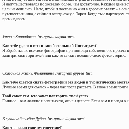
Я напутешествовался по хостелам более, чем достаточно. Каждый день вс
цели изменились. Не то, чтобы я постоянно жил в дорогих отелях – в осн
путешественника, а сейчас я всегда езжу с Лорен. Когда ты с партнером
время вдвоем.
Утро в Каппадосии. Instagram doyoutravel.
Как тебе удается вести такой стильный Инстаграм?
Я обрабатываю все свои фотографии при помощи собственного пресета в Li
заинтриговать зрителей или как-то связать воедино свою фотоисторию.
Сказочная жизнь. Филиппины. Instagram gypsea_lust.
Как тебе удается снять фотографии без людей в туристических места
Лучшее время для съемок – через час после рассвета. В такое время почти 
Твой совет тем, кто хочет повторить твой успех.
Главное – вам должно нравиться то, что вы делаете. Если вам и правда в 
В лучшем бассейне Дубаи. Instagram doyoutravel.
Как ты начал свое путешествие?