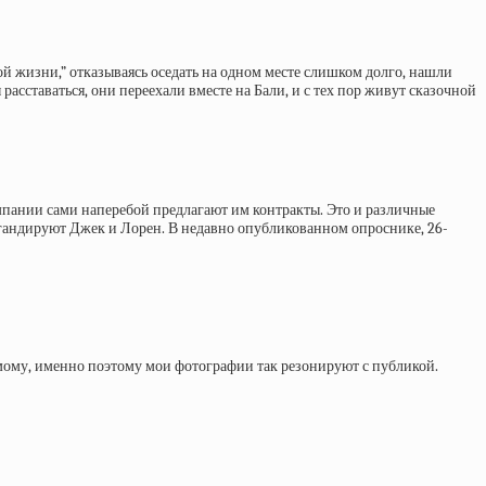
й жизни,” отказываясь оседать на одном месте слишком долго, нашли
асставаться, они переехали вместе на Бали, и с тех пор живут сказочной
компании сами наперебой предлагают им контракты. Это и различные
гандируют Джек и Лорен. В недавно опубликованном опроснике, 26-
самому, именно поэтому мои фотографии так резонируют с публикой.