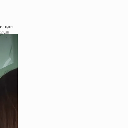
годня