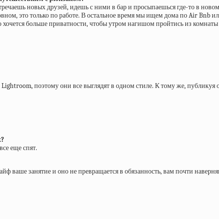
тречаешь новых друзей, идешь с ними в бар и просыпаешься где-то в новом
овном, это только по работе. В остальное время мы ищем дома по Air Bnb 
, то хочется больше приватности, чтобы утром нагишом пройтись из комнат
ghtroom, поэтому они все выглядят в одном стиле. К тому же, публикуя од
х?
все еще спят.
кайф ваше занятие и оно не превращается в обязанность, вам почти наверня