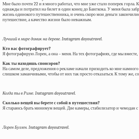
Мне было почти 22 и я много работал, что мне уже стало поперек горла. 
однажды и потратил на билет в один конец до Бангкока. У меня была забр
жизнь одинокого путешественника, и очень скоро мои деньги закончилис
путешествие, а качество жизни было неважным.
Лучший в мире домик на дереве. Instagram doyoutravel.
Кто вас фотографирует?
Я фотографирую Лорен, а она – меня. На тех фотографиях, где мы вместе
Как ты находишь спонсоров?
На самом деле, предложения о рекламе начали приходить ко мне намного 
слишком заманчивыми, чтобы от них так просто отказаться. К тому же, с
Когда ты в Риме. Instagram doyoutravel.
Сколько вещей вы берете с собой в путешествия?
Я стараюсь брать минимум вещей. Две камеры, стабилизатор и чемодан с
Лорен Буллен. Instagram doyoutravel.