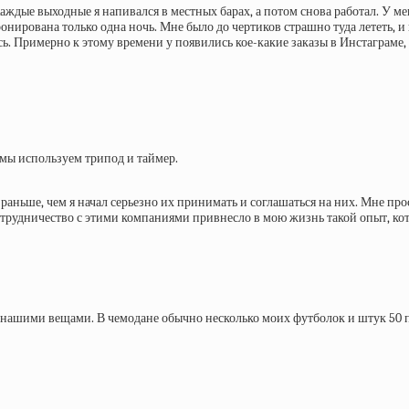
Каждые выходные я напивался в местных барах, а потом снова работал. У м
онирована только одна ночь. Мне было до чертиков страшно туда лететь, и 
ь. Примерно к этому времени у появились кое-какие заказы в Инстаграме, 
, мы используем трипод и таймер.
раньше, чем я начал серьезно их принимать и соглашаться на них. Мне пр
отрудничество с этими компаниями привнесло в мою жизнь такой опыт, кот
 нашими вещами. В чемодане обычно несколько моих футболок и штук 50 п