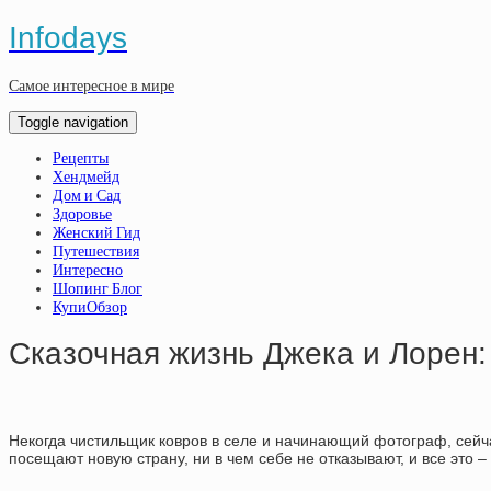
Infodays
Самое интересное в мире
Toggle navigation
Рецепты
Хендмейд
Дом и Сад
Здоровье
Женский Гид
Путешествия
Интересно
Шопинг Блог
КупиОбзор
Сказочная жизнь Джека и Лорен: 
Некогда чистильщик ковров в селе и начинающий фотограф, сейча
посещают новую страну, ни в чем себе не отказывают, и все это –