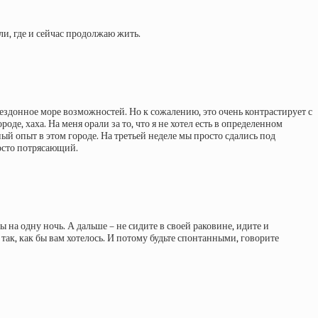
ли, где и сейчас продолжаю жить.
здонное море возможностей. Но к сожалению, это очень контрастирует с
де, хаха. На меня орали за то, что я не хотел есть в определенном
ный опыт в этом городе. На третьей неделе мы просто сдались под
росто потрясающий.
 на одну ночь. А дальше – не сидите в своей раковине, идите и
так, как бы вам хотелось. И потому будьте спонтанными, говорите