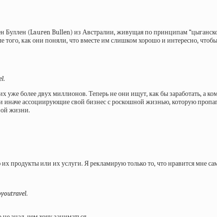
н Буллен (Lauren Bullen) из Австралии, живущая по принципам “цыганско
 того, как они поняли, что вместе им слишком хорошо и интересно, чтобы р
l.
 их уже более двух миллионов. Теперь не они ищут, как бы заработать, а 
или иначе ассоциирующие свой бизнес с роскошной жизнью, которую пропа
ной жизни.
ю их продукты или их услуги. Я рекламирую только то, что нравится мне 
outravel.
о не знал, чем хочу заниматься.