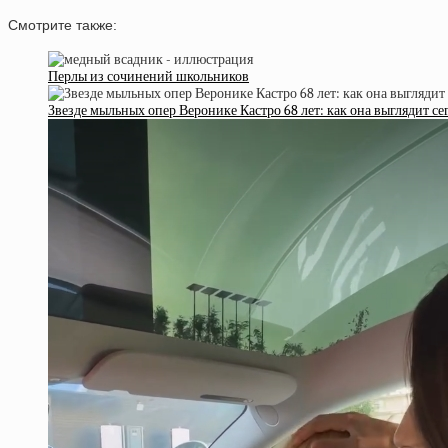
Смотрите также:
Перлы из сочинений школьников
Звезде мыльных опер Веронике Кастро 68 лет: как она выглядит се