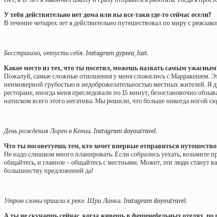
У тебя действительно нет дома или вы все-таки где-то сейчас осели?
В течение четырех лет я действительно путешествовал по миру с рюкзаком
Бесстрашно, отпусти себя. Instagram gypsea_lust.
Какое место из тех, что ты посетил, можешь назвать самым ужасным
Пожалуй, самые сложные отношения у меня сложились с Марракешем. Это
неимоверной грубостью и недоброжелательностью местных жителей. Я думаю
ресторане, иногда меня преследовали по 15 минут, безостановочно обзыва
натиском всего этого негатива. Мы решили, что больше никогда ногой сюд
День рождения Лорен в Кении. Instagram doyoutravel.
Что ты посоветуешь тем, кто хочет впервые отправиться путешество
Не надо слишком много планировать. Если собрались уехать, возьмите про
общайтесь, и главное – общайтесь с местными. Может, эти люди станут в
большинству предложений да!
Утром слоны пришли к реке. Шри Ланка. Instagram doyoutravel.
А ты не скучаешь сейчас, когда живешь в фешенебельных отелях, п