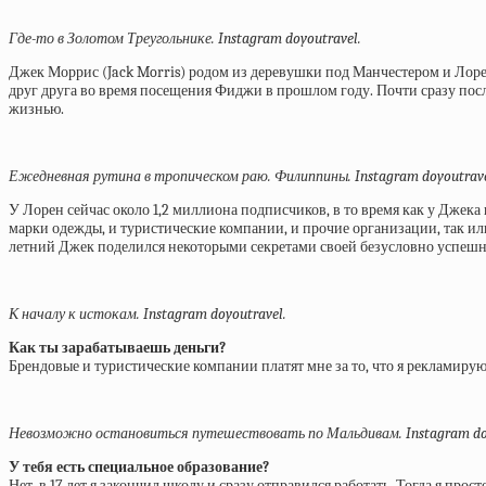
Где-то в Золотом Треугольнике. Instagram doyoutravel.
Джек Моррис (Jack Morris) родом из деревушки под Манчестером и Лоре
друг друга во время посещения Фиджи в прошлом году. Почти сразу после
жизнью.
Ежедневная рутина в тропическом раю. Филиппины. Instagram doyoutrave
У Лорен сейчас около 1,2 миллиона подписчиков, в то время как у Джека
марки одежды, и туристические компании, и прочие организации, так 
летний Джек поделился некоторыми секретами своей безусловно успеш
К началу к истокам. Instagram doyoutravel.
Как ты зарабатываешь деньги?
Брендовые и туристические компании платят мне за то, что я рекламиру
Невозможно остановиться путешествовать по Мальдивам. Instagram doy
У тебя есть специальное образование?
Нет, в 17 лет я закончил школу и сразу отправился работать. Тогда я прост