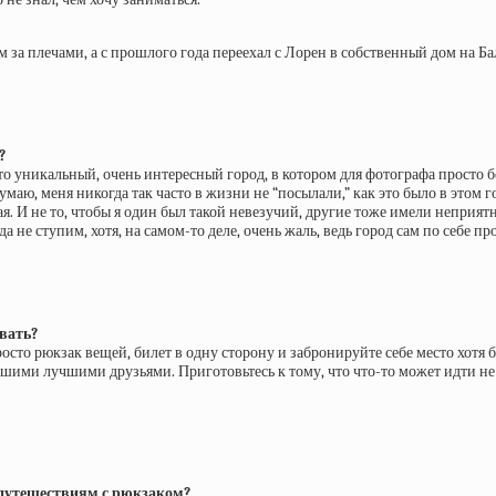
 за плечами, а с прошлого года переехал с Лорен в собственный дом на Ба
?
 уникальный, очень интересный город, в котором для фотографа просто бе
, меня никогда так часто в жизни не “посылали,” как это было в этом горо
я. И не то, чтобы я один был такой невезучий, другие тоже имели неприят
а не ступим, хотя, на самом-то деле, очень жаль, ведь город сам по себе п
вать?
сто рюкзак вещей, билет в одну сторону и забронируйте себе место хотя бы
ашими лучшими друзьями. Приготовьтесь к тому, что что-то может идти не 
о путешествиям с рюкзаком?