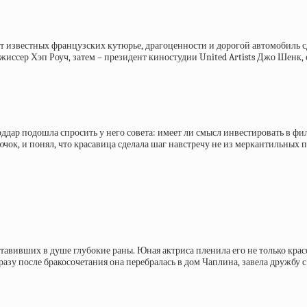
 известных французских кутюрье, драгоценности и дорогой автомобиль сде
жиссер Хэп Роуч, затем – президент киностудии United Artists Джо Шенк,
ар подошла спросить у него совета: имеет ли смысл инвестировать в филь
ючок, и понял, что красавица сделала шаг навстречу не из меркантильных 
 оставивших в душе глубокие раны. Юная актриса пленила его не только кр
азу после бракосочетания она перебралась в дом Чаплина, завела дружбу с