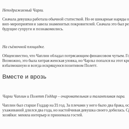
Неподражаемый Чарли.
Сначала девушка работала обычной статисткой. Но ее шикарные наряды от
вип-мероприятия и завела знаменитых покровителей. Сначала это был ре
будущие супруги и познакомились.
На съёмочной площадке.
Общеизвестно, что Чаплин обладал потрясающим финансовом чутьем. Годд
Возможно, это была хитрая женская уловка, но Чарльз попался на этот кр
взбалмошную и всегда искрящуюся позитивом Полетт.
Вместе и врозь
Чарли Чаплин и Полетт Годдар – очаровательная и талантливая пара.
Чаплин был старше Годдар на 21 год. За плечами у него было два брака,
ухаживаний длился два года, но настойчивая девушка своего добилась. Ср
хозяйки: меняла интерьер и принимала гостей.