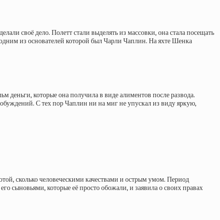
лали своё дело. Полетт стали выделять из массовки, она стала посещать
 одним из основателей которой был Чарли Чаплин. На яхте Шенка
м деньги, которые она получила в виде алиментов после развода.
побуждений. С тех пор Чаплин ни на миг не упускал из виду яркую,
асотой, сколько человеческими качествами и острым умом. Период
 его сыновьями, которые её просто обожали, и заявила о своих правах