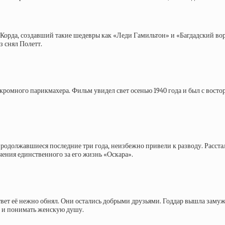
 Корда, создавший такие шедевры как «Леди Гамильтон» и «Багдадский в
з снял Полетт.
скромного парикмахера. Фильм увидел свет осенью 1940 года и был с вост
продолжавшиеся последние три года, неизбежно привели к разводу. Расста
чения единственного за его жизнь «Оскара».
твет её нежно обнял. Они остались добрыми друзьями. Годдар вышла замуж
ь и понимать женскую душу.