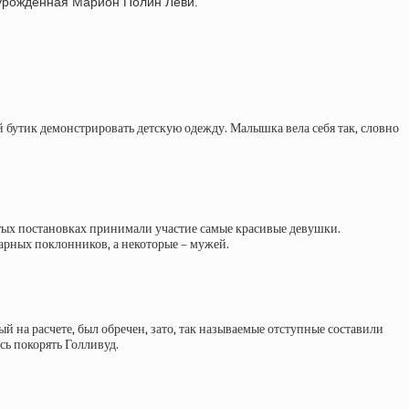
, урожденная Марион Полин Леви.
бутик демонстрировать детскую одежду. Малышка вела себя так, словно
итых постановках принимали участие самые красивые девушки.
арных поклонников, а некоторые – мужей.
 на расчете, был обречен, зато, так называемые отступные составили
сь покорять Голливуд.