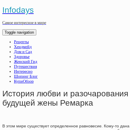
Infodays
Самое интересное в мире
Toggle navigation
Рецепты
Хендмейд
Дом и Сад
Здоровье
Женский Гид
Путешествия
Интересно
Шопинг Блог
КупиОбзор
История любви и разочарования 
будущей жены Ремарка
В этом мире существует определенное равновесие. Кому-то дана 