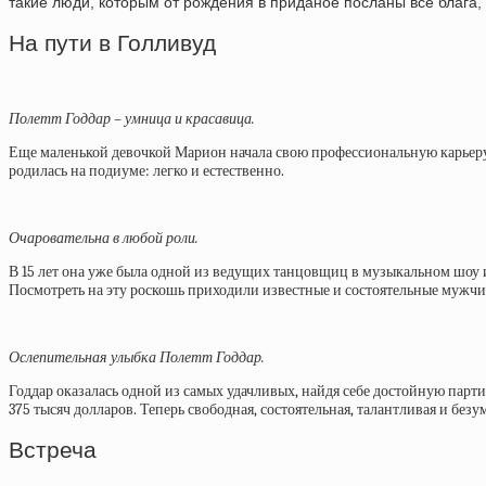
такие люди, которым от рождения в приданое посланы все блага
На пути в Голливуд
Полетт Годдар – умница и красавица.
Еще маленькой девочкой Марион начала свою профессиональную карьеру
родилась на подиуме: легко и естественно.
Очаровательна в любой роли.
В 15 лет она уже была одной из ведущих танцовщиц в музыкальном шоу и
Посмотреть на эту роскошь приходили известные и состоятельные мужчи
Ослепительная улыбка Полетт Годдар.
Годдар оказалась одной из самых удачливых, найдя себе достойную парт
375 тысяч долларов. Теперь свободная, состоятельная, талантливая и бе
Встреча