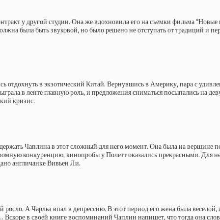
онтракт у другой студии. Она же вдохновила его на съемки фильма “Новые
 должна была быть звуковой, но было решено не отступать от традиций и 
сь отдохнуть в экзотический Китай. Вернувшись в Америку, пара с удивле
ыграла в ленте главную роль, и предложения сниматься посыпались на дев
кий кризис.
ержать Чаплина в этот сложный для него момент. Она была на вершине попу
ромную конкуренцию, кинопробы у Полетт оказались прекрасными. Для не
дано англичанке Вивьен Ли.
 росло. А Чарльз впал в депрессию. В этот период его жена была веселой, 
им… Вскоре в своей книге воспоминаний Чаплин напишет, что тогда она сло