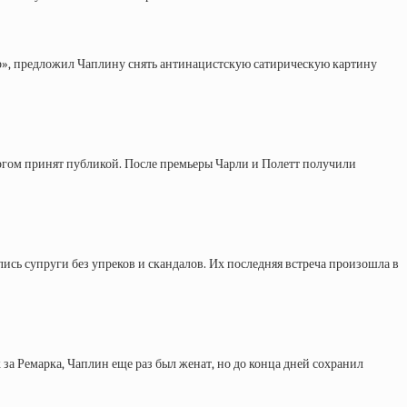
ор», предложил Чаплину снять антинацистскую сатирическую картину
оргом принят публикой. После премьеры Чарли и Полетт получили
лись супруги без упреков и скандалов. Их последняя встреча произошла в
 за Ремарка, Чаплин еще раз был женат, но до конца дней сохранил