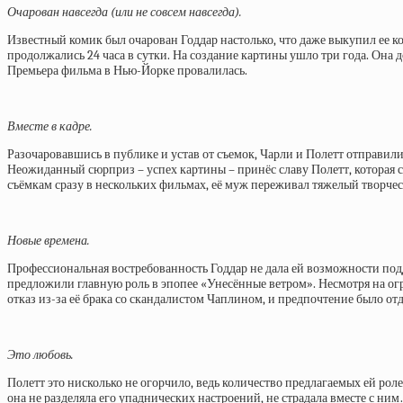
Очарован навсегда (или не совсем навсегда).
Известный комик был очарован Годдар настолько, что даже выкупил ее к
продолжались 24 часа в сутки. На создание картины ушло три года. Она
Премьера фильма в Нью-Йорке провалилась.
Вместе в кадре.
Разочаровавшись в публике и устав от съемок, Чарли и Полетт отправили
Неожиданный сюрприз – успех картины – принёс славу Полетт, которая с
съёмкам сразу в нескольких фильмах, её муж переживал тяжелый творчес
Новые времена.
Профессиональная востребованность Годдар не дала ей возможности подд
предложили главную роль в эпопее «Унесённые ветром». Несмотря на ог
отказ из-за её брака со скандалистом Чаплином, и предпочтение было от
Это любовь.
Полетт это нисколько не огорчило, ведь количество предлагаемых ей ролей
она не разделяла его упаднических настроений, не страдала вместе с н