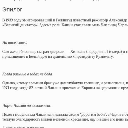
Эпилог
В 1939 году эмигрировавший в Голливуд известный режиссёр Александр
«Великий диктатор». Здесь в роли Ханны (так звали мать Чаплина) Чарль
На пике славы.
Сам же он блестяще сыграл две роли — Хинкеля (пародия на Гитлера) и 
приглашение в Белый дом на аудиенцию к президенту Рузвельту.
Когда разница в годах не беда.
Однако, к тому времени брак уже дал глубокую трещину, и разногласия, 
1971 году, когда 82-летний Чаплин приехал из Европы на церемонию вру
Чарли Чаплин на склоне лет.
Полетт поцеловала Чаплина и назвала своим “дорогим бэби”, а Чарли в о
теплую благодарность милой неземной красавице, научившей его ценит