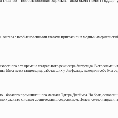
, а главное – необыкновенная харизма. Такой была Полетт Годдар
. Ангела с необыкновенными глазами пригласили в модный американский 
звестного в те времена театрального режиссёра Зигфельда. В его знамен
ны. Многие из танцовщиц, работавших у Зигфельда, находили себе благод
ию – богатого промышленного магната Эдгара Джеймса. Но брак, основанный
зумно красивая, с новым сценическим псевдонимом, Полетт смело направила