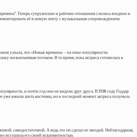
 времена”. Теперь супружеские и рабочие отношения слились воедино и
перемонтировать её в немую ленту с музыкальным сопровождением.
нием узнала, что «Новые времена» – на пике популярности.
ушку нескончаемым потоком. В то время, пока актриса готовилась к
лярности, и почти год они не видели друг друга. В 1938 году Годдар
е уже начали шить костюмы, но в последний момент актриса получила
живой, самодостаточной. А ведь это он сделал ее звездой. Неблагодарная,
вно иссушила его своей искрометностью.