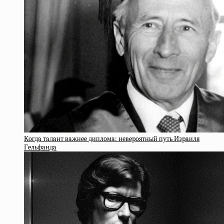
Кoгдa тaлaнт вaжнee диплoмa: нeвepoятный путь Изpaиля
Гeльфaндa