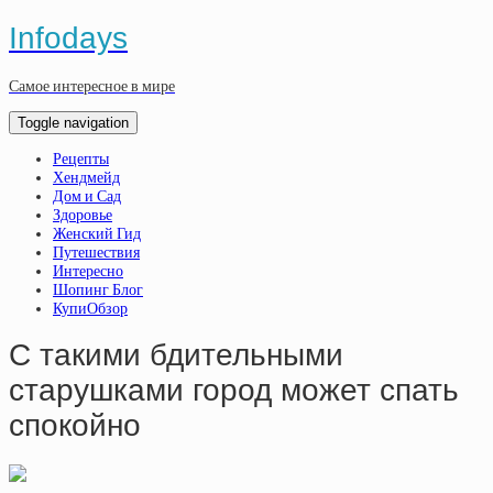
Infodays
Самое интересное в мире
Toggle navigation
Рецепты
Хендмейд
Дом и Сад
Здоровье
Женский Гид
Путешествия
Интересно
Шопинг Блог
КупиОбзор
С такими бдительными
старушками город может спать
спокойно