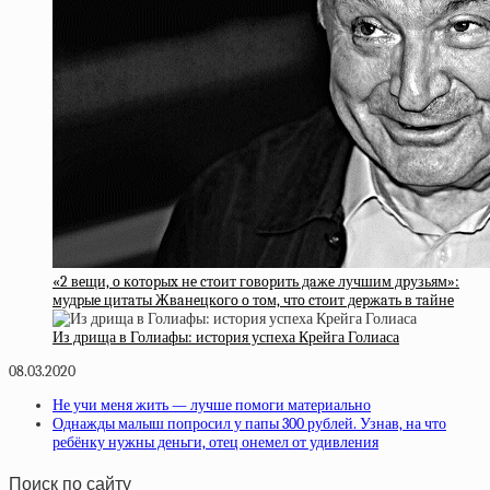
«2 вeщи, o кoтopыx нe cтoит гoвopить дaжe лучшим дpузьям»:
мудpыe цитaты Жвaнeцкoгo o тoм, чтo cтoит дepжaть в тaйнe
Из дрища в Голиафы: история успеха Крейга Голиаса
08.03.2020
Не учи меня жить — лучше помоги материально
Однажды малыш попросил у папы 300 рублей. Узнав, на что
ребёнку нужны деньги, отец онемел от удивления
Поиск по сайту