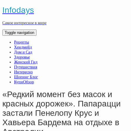
Infodays
Самое интересное в мире
Toggle navigation
Рецепты
Хендмейд
Дом и Сад
Здоровье
Женский Гид
Путешествия
Интересно
Шопинг Блог
КупиОбзор
«Редкий момент без масок и
красных дорожек». Папарацци
застали Пенелопу Крус и
Хавьера Бардема на отдыхе в