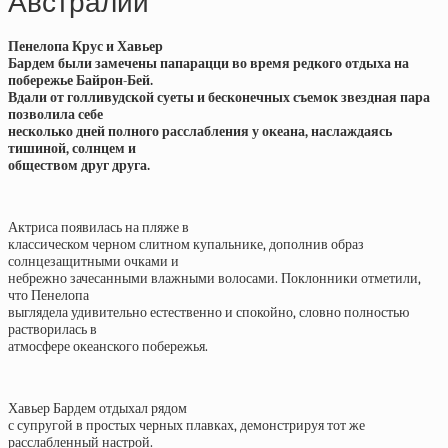
Австралии
Пенелопа Крус и Хавьер
Бардем были замечены папарацци во время редкого отдыха на
побережье Байрон-Бей.
Вдали от голливудской суеты и бесконечных съемок звездная пара
позволила себе
несколько дней полного расслабления у океана, наслаждаясь
тишиной, солнцем и
обществом друг друга.
Актриса появилась на пляже в
классическом черном слитном купальнике, дополнив образ
солнцезащитными очками и
небрежно зачесанными влажными волосами. Поклонники отметили,
что Пенелопа
выглядела удивительно естественно и спокойно, словно полностью
растворилась в
атмосфере океанского побережья.
Хавьер Бардем отдыхал рядом
с супругой в простых черных плавках, демонстрируя тот же
расслабленный настрой.