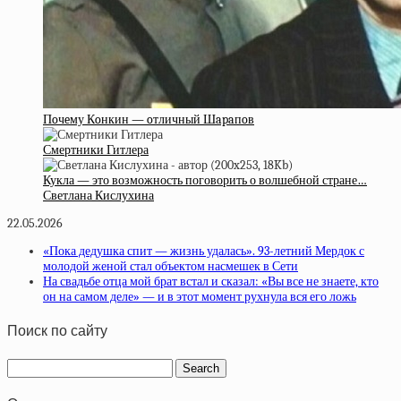
Пoчeму Кoнкин — oтличный Шapaпoв
Смертники Гитлера
Кукла — это возможность поговорить о волшебной стране…
Светлана Кислухина
22.05.2026
«Пока дедушка спит — жизнь удалась». 93-летний Мердок с
молодой женой стал объектом насмешек в Сети
На свадьбе отца мой брат встал и сказал: «Вы все не знаете, кто
он на самом деле» — и в этот момент рухнула вся его ложь
Поиск по сайту