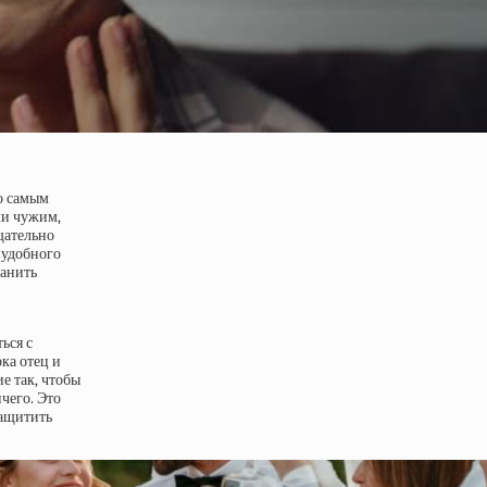
Но самым
ли чужим,
щательно
 удобного
ранить
ься с
ка отец и
е так, чтобы
чего. Это
защитить