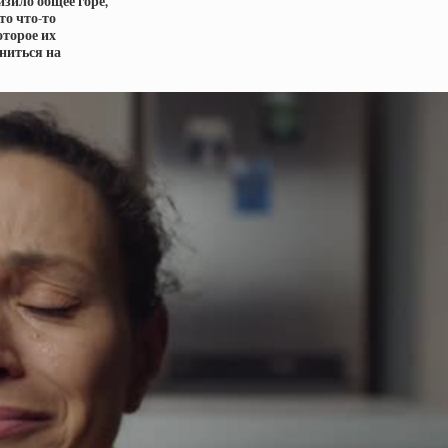
изило общее горе,
то что-то
оторое их
ениться на