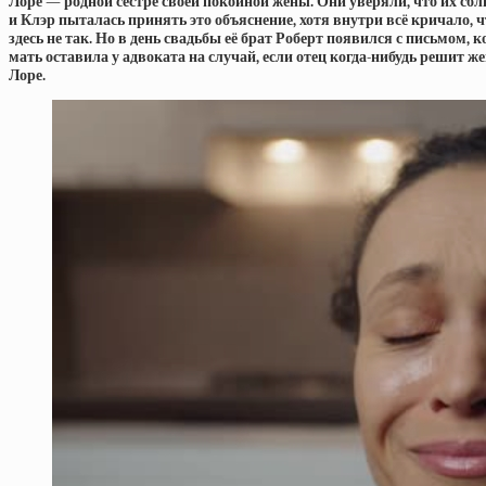
Лоре — родной сестре своей покойной жены. Они уверяли, что их сбл
и Клэр пыталась принять это объяснение, хотя внутри всё кричало, ч
здесь не так. Но в день свадьбы её брат Роберт появился с письмом, к
мать оставила у адвоката на случай, если отец когда-нибудь решит ж
Лоре.