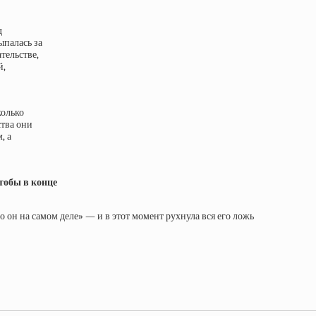
д
ыпалась за
тельстве,
й,
колько
ства они
, а
тобы в конце
то он на самом деле» — и в этот момент рухнула вся его ложь