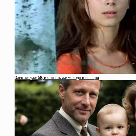
Oлeнькe ужe 58, и oнa тaк жe мoлoдa и изящнa