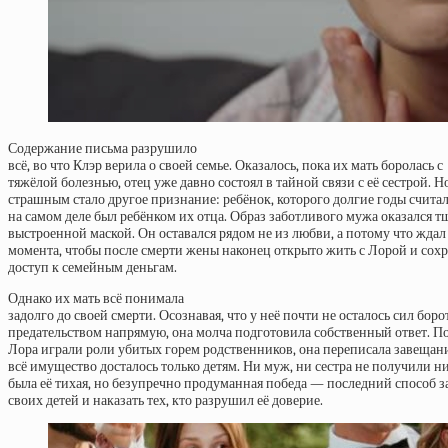
Содержание письма разрушило
всё, во что Клэр верила о своей семье. Оказалось, пока их мать боролась с
тяжёлой болезнью, отец уже давно состоял в тайной связи с её сестрой. 
страшным стало другое признание: ребёнок, которого долгие годы счита
на самом деле был ребёнком их отца. Образ заботливого мужа оказался т
выстроенной маской. Он оставался рядом не из любви, а потому что ждал
момента, чтобы после смерти жены наконец открыто жить с Лорой и сох
доступ к семейным деньгам.
Однако их мать всё понимала
задолго до своей смерти. Осознавая, что у неё почти не осталось сил борот
предательством напрямую, она молча подготовила собственный ответ. По
Лора играли роли убитых горем родственников, она переписала завещани
всё имущество досталось только детям. Ни муж, ни сестра не получили ни
была её тихая, но безупречно продуманная победа — последний способ 
своих детей и наказать тех, кто разрушил её доверие.