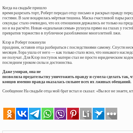
Когда на свадьбе пришло
время разрезать торт, Роберт передал отцу письмо и раскрыл правду пере
гостями. В зале воцарилась мёртвая тишина. Маска счастливой пары расс
секунды: стало очевидно, что их отношения держались не только на преда
но и на расчёте. Новая «идеальная семья» рухнула прямо на глазах у госте
превратив торжество в публичное разоблачение многолетней лжи.
Клэр и Роберт покинули
праздник, оставив отца разбираться с последствиями самому. Спустя нес
месяцев Лора ушла от него — как только стало ясно, что никакого наслед
не получат. Для Клэр поступок матери стал не просто юридическим ходом
последним уроком силы и достоинства.
Даже умирая, она не
позволила предательству уничтожить правду и сумела сделать так, ч
концов именно правда оказалась сильнее всех их лживых обещаний.
Сообщение На свадьбе отца мой брат встал и сказал: «Вы все не знаете, к