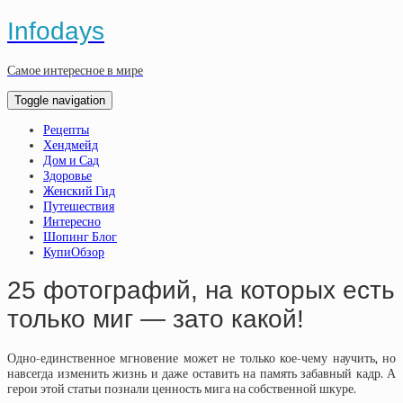
Infodays
Самое интересное в мире
Toggle navigation
Рецепты
Хендмейд
Дом и Сад
Здоровье
Женский Гид
Путешествия
Интересно
Шопинг Блог
КупиОбзор
25 фотографий, на которых есть
только миг — зато какой!
Одно-единственное мгновение может не только кое-чему научить, но
навсегда изменить жизнь и даже оставить на память забавный кадр. А
герои этой статьи познали ценность мига на собственной шкуре.