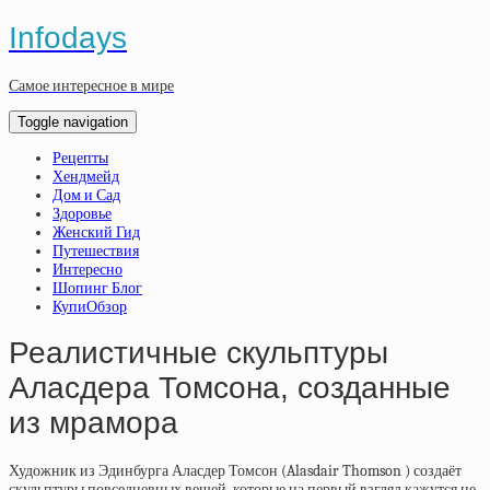
Infodays
Самое интересное в мире
Toggle navigation
Рецепты
Хендмейд
Дом и Сад
Здоровье
Женский Гид
Путешествия
Интересно
Шопинг Блог
КупиОбзор
Реалистичные скульптуры
Аласдера Томсона, созданные
из мрамора
Художник из Эдинбурга Аласдер Томсон (Alasdair Thomson ) создаёт
скульптуры повседневных вещей, которые на первый взгляд кажутся не