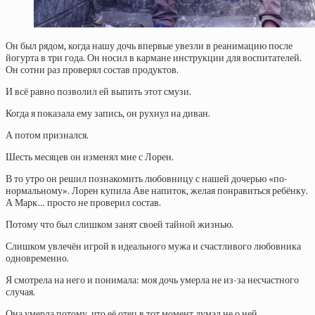
Он был рядом, когда нашу дочь впервые увезли в реанимацию после
йогурта в три года. Он носил в кармане инструкции для воспитателей.
Он сотни раз проверял состав продуктов.
И всё равно позволил ей выпить этот смузи.
Когда я показала ему запись, он рухнул на диван.
А потом признался.
Шесть месяцев он изменял мне с Лорен.
В то утро он решил познакомить любовницу с нашей дочерью «по-
нормальному». Лорен купила Аве напиток, желая понравиться ребёнку.
А Марк… просто не проверил состав.
Потому что был слишком занят своей тайной жизнью.
Слишком увлечён игрой в идеального мужа и счастливого любовника
одновременно.
Я смотрела на него и понимала: моя дочь умерла не из-за несчастного
случая.
Она умерла потому, что её отец в тот момент думал не о ней.