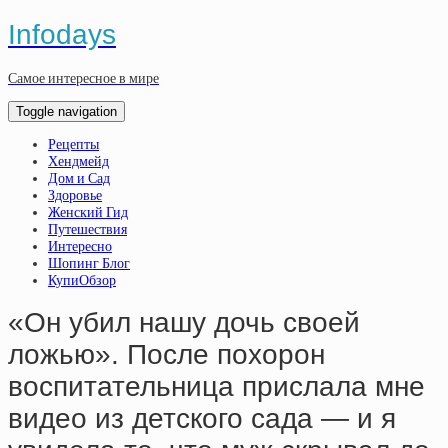
Infodays
Самое интересное в мире
Toggle navigation
Рецепты
Хендмейд
Дом и Сад
Здоровье
Женский Гид
Путешествия
Интересно
Шопинг Блог
КупиОбзор
«Он убил нашу дочь своей
ложью». После похорон
воспитательница прислала мне
видео из детского сада — и я