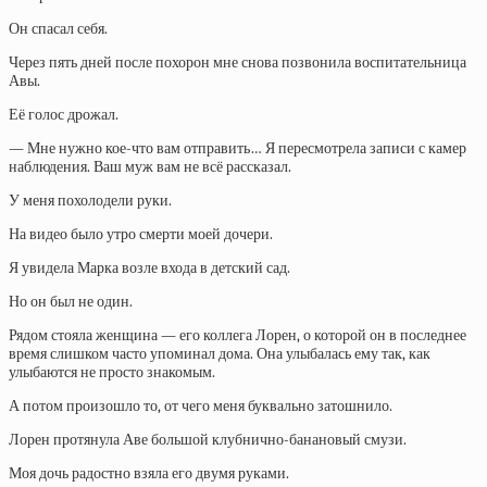
Он спасал себя.
Через пять дней после похорон мне снова позвонила воспитательница
Авы.
Её голос дрожал.
— Мне нужно кое-что вам отправить… Я пересмотрела записи с камер
наблюдения. Ваш муж вам не всё рассказал.
У меня похолодели руки.
На видео было утро смерти моей дочери.
Я увидела Марка возле входа в детский сад.
Но он был не один.
Рядом стояла женщина — его коллега Лорен, о которой он в последнее
время слишком часто упоминал дома. Она улыбалась ему так, как
улыбаются не просто знакомым.
А потом произошло то, от чего меня буквально затошнило.
Лорен протянула Аве большой клубнично-банановый смузи.
Моя дочь радостно взяла его двумя руками.