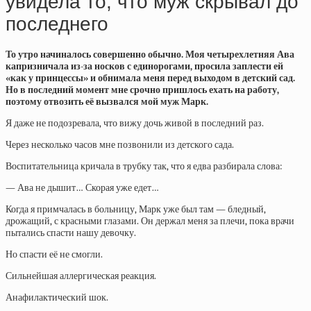
увидела то, что муж скрывал до
последнего
То утро начиналось совершенно обычно. Моя четырехлетняя Ава
капризничала из-за носков с единорогами, просила заплести ей
«как у принцессы» и обнимала меня перед выходом в детский сад.
Но в последний момент мне срочно пришлось ехать на работу,
поэтому отвозить её вызвался мой муж Марк.
Я даже не подозревала, что вижу дочь живой в последний раз.
Через несколько часов мне позвонили из детского сада.
Воспитательница кричала в трубку так, что я едва разбирала слова:
— Ава не дышит… Скорая уже едет…
Когда я примчалась в больницу, Марк уже был там — бледный,
дрожащий, с красными глазами. Он держал меня за плечи, пока врачи
пытались спасти нашу девочку.
Но спасти её не смогли.
Сильнейшая аллергическая реакция.
Анафилактический шок.