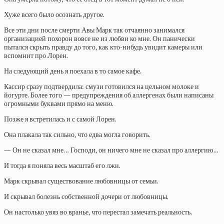
Хуже всего было осознать другое.
Все эти дни после смерти Авы Марк так отчаянно занимался
организацией похорон вовсе не из любви ко мне. Он панически
пытался скрыть правду до того, как кто-нибудь увидит камеры или
вспомнит про Лорен.
На следующий день я поехала в то самое кафе.
Кассир сразу подтвердила: смузи готовился на цельном молоке и
йогурте. Более того — предупреждения об аллергенах были написаны
огромными буквами прямо на меню.
Позже я встретилась и с самой Лорен.
Она плакала так сильно, что едва могла говорить.
— Он не сказал мне… Господи, он ничего мне не сказал про аллергию…
И тогда я поняла весь масштаб его лжи.
Марк скрывал существование любовницы от семьи.
И скрывал болезнь собственной дочери от любовницы.
Он настолько увяз во вранье, что перестал замечать реальность.