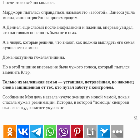
После этого всё посыпалось.
Марджори пыталась оправдаться, называя это «заботой». Ванесса ушла
молча, явно потрясённая происходящим.
А Дэниел, ещё слабый после анафилаксии и падения, впервые увидел,
что настоящая опасность была не в осах.
А в людях, которые решили, что знают, как должна выглядеть его семья
лучше него самого.
Дома наступила тяжёлая тишина.
Но в этой тишине впервые не было чужого голоса, который пытался
заменить Клэр.
Только их маленькая семья — уставшая, потрясённая, но наконец
снова защищённая от тех, кто путал заботу с контролем.
Сообщение Моя дочь назвала чужую женщину новой мамой, пока я
спасала мужа в реанимации. История, в которой “помощь” свекрови
оказалась куда опаснее укусов ос
©