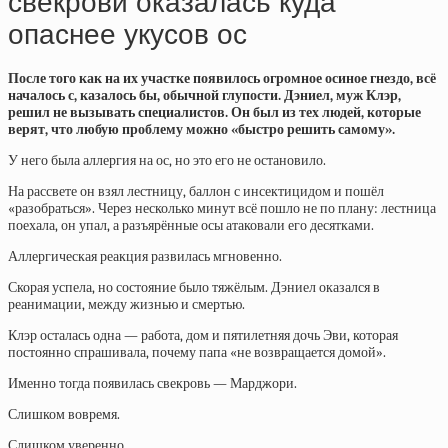
свекрови оказалась куда
опаснее укусов ос
После того как на их участке появилось огромное осиное гнездо, всё
началось с, казалось бы, обычной глупости. Дэниел, муж Клэр,
решил не вызывать специалистов. Он был из тех людей, которые
верят, что любую проблему можно «быстро решить самому».
У него была аллергия на ос, но это его не остановило.
На рассвете он взял лестницу, баллон с инсектицидом и пошёл
«разобраться». Через несколько минут всё пошло не по плану: лестница
поехала, он упал, а разъярённые осы атаковали его десятками.
Аллергическая реакция развилась мгновенно.
Скорая успела, но состояние было тяжёлым. Дэниел оказался в
реанимации, между жизнью и смертью.
Клэр осталась одна — работа, дом и пятилетняя дочь Эви, которая
постоянно спрашивала, почему папа «не возвращается домой».
Именно тогда появилась свекровь — Марджори.
Слишком вовремя.
Слишком уверенно.