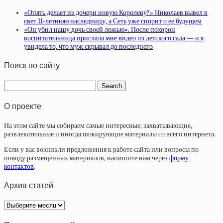
«Опять делает из дочери новую Королеву?» Николаев вывел в
свет 11-летнюю наследницу, а Сеть уже спорит о ее будущем
«Он убил нашу дочь своей ложью». После похорон
воспитательница прислала мне видео из детского сада — и я
увидела то, что муж скрывал до последнего
Поиск по сайту
О проекте
На этом сайте мы собираем самые интересные, захватывающие,
развлекательные и иногда шокирующие материалы со всего интернета.
Если у вас возникли предложения к работе сайта или вопросы по
поводу размещенных материалов, напишите нам через
форму
контактов
.
Архив статей
Архив
статей