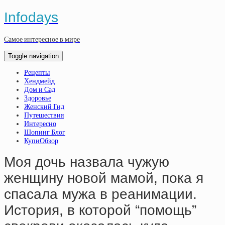
Infodays
Самое интересное в мире
Toggle navigation
Рецепты
Хендмейд
Дом и Сад
Здоровье
Женский Гид
Путешествия
Интересно
Шопинг Блог
КупиОбзор
Моя дочь назвала чужую
женщину новой мамой, пока я
спасала мужа в реанимации.
История, в которой “помощь”