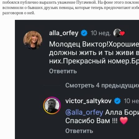
побоялся публично выразить уважение Пугачевой. На фоне этого покло
вспомнили о бывших друзьях певицы, которые теперь предпочитают изб
разговоров о ней.