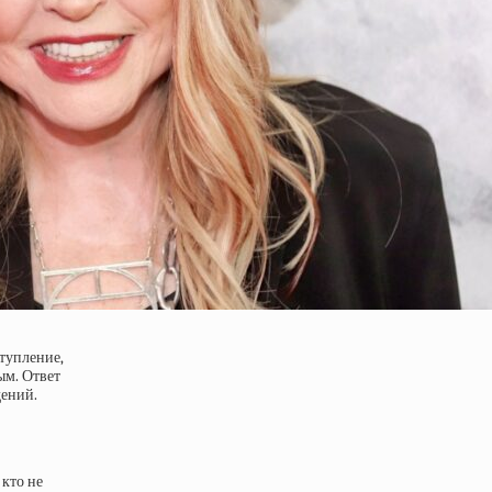
ступление,
ым. Ответ
дений.
 кто не