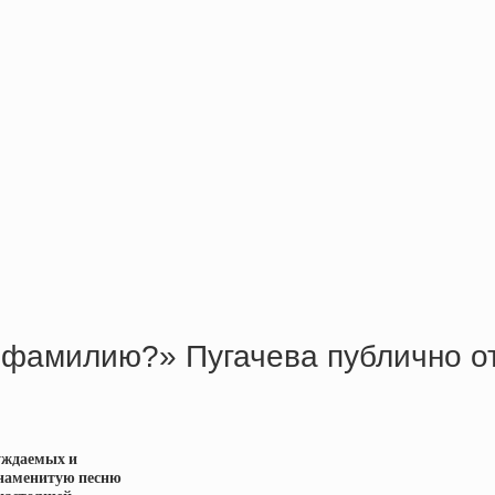
 фамилию?» Пугачева публично от
суждаемых и
знаменитую песню