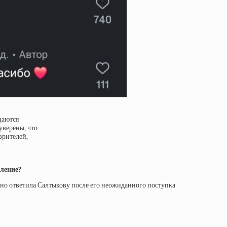
щаются
уверены, что
зрителей,
вление?
о ответила Салтыкову после его неожиданного поступка