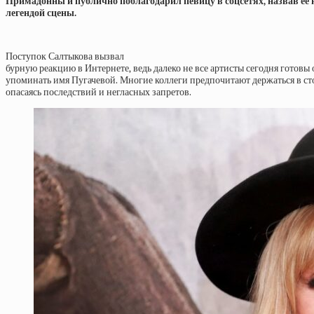
Примадонны и публично поблагодарил певицу в соцсетях, назвав ее
легендой сцены.
Поступок Салтыкова вызвал
бурную реакцию в Интернете, ведь далеко не все артисты сегодня готовы
упоминать имя Пугачевой. Многие коллеги предпочитают держаться в ст
опасаясь последствий и негласных запретов.