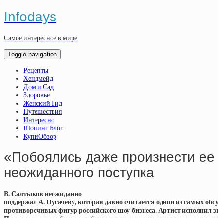
Infodays
Самое интересное в мире
Toggle navigation
Рецепты
Хендмейд
Дом и Сад
Здоровье
Женский Гид
Путешествия
Интересно
Шопинг Блог
КупиОбзор
«Побоялись даже произнести ее
неожиданного поступка
В. Салтыков неожиданно
поддержал А. Пугачеву, которая давно считается одной из самых об
противоречивых фигур российского шоу-бизнеса. Артист исполнил 