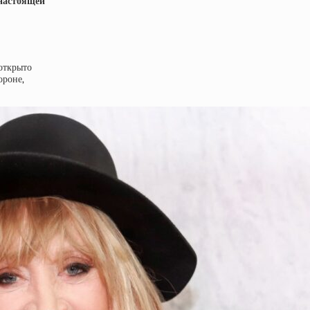
 настоящей
 открыто
ороне,