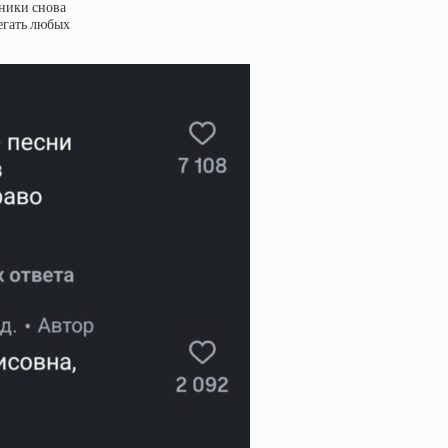
нники снова
егать любых