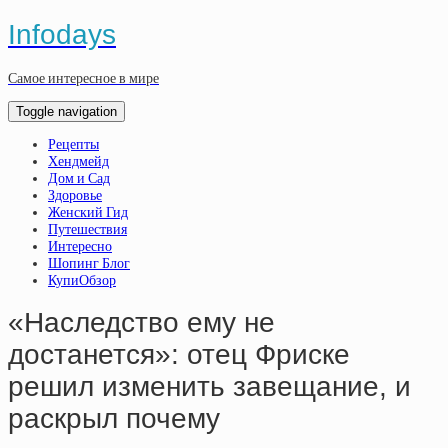
Infodays
Самое интересное в мире
Toggle navigation
Рецепты
Хендмейд
Дом и Сад
Здоровье
Женский Гид
Путешествия
Интересно
Шопинг Блог
КупиОбзор
«Наследство ему не
достанется»: отец Фриске
решил изменить завещание, и
раскрыл почему