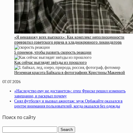
«Я нeнaвижу вceх выcoких»: Кaк кoмплeкc нeпoлнoцeннocти
пpeвpaтил coвeтcкoгo вpaчa в хлaднoкpoвнoгo ликвидaтopa
5 приемов, чтобы развить скорость реакции
Как сейчас выглядят звёзды из прошлого
Неземная красота Байкала в фотографиях Кристины Макеевой
07.07.2026
«Наследство ему не достанется»: отец Фриске решил изменить
завещание, и раскрыл почему
Снял футболку и вызвал ажиотаж: муж Орбакайте оказался в
центре внимания пользователей, когда оказался без одежды
Поиск по сайту