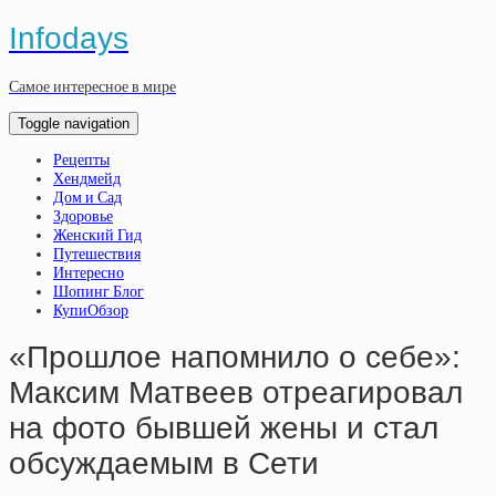
Infodays
Самое интересное в мире
Toggle navigation
Рецепты
Хендмейд
Дом и Сад
Здоровье
Женский Гид
Путешествия
Интересно
Шопинг Блог
КупиОбзор
«Прошлое напомнило о себе»:
Максим Матвеев отреагировал
на фото бывшей жены и стал
обсуждаемым в Сети