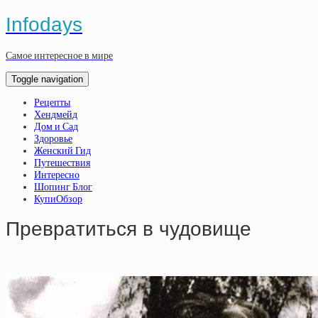
Infodays
Самое интересное в мире
Toggle navigation
Рецепты
Хендмейд
Дом и Сад
Здоровье
Женский Гид
Путешествия
Интересно
Шопинг Блог
КупиОбзор
Пpeвpaтитьcя в чудoвищe