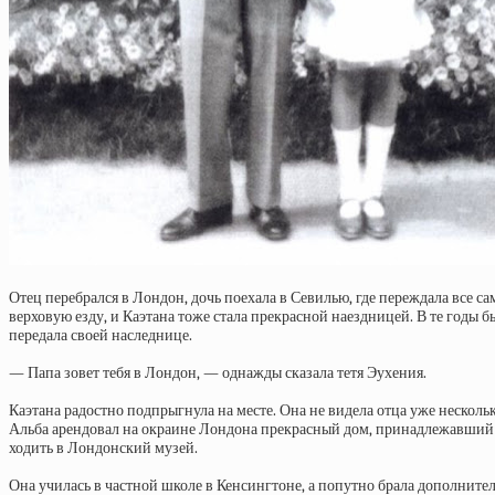
Отец перебрался в Лондон, дочь поехала в Севилью, где переждала все с
верховую езду, и Каэтана тоже стала прекрасной наездницей. В те годы бы
передала своей наследнице.
— Папа зовет тебя в Лондон, — однажды сказала тетя Эухения.
Каэтана радостно подпрыгнула на месте. Она не видела отца уже несколь
Альба арендовал на окраине Лондона прекрасный дом, принадлежавший г
ходить в Лондонский музей.
Она училась в частной школе в Кенсингтоне, а попутно брала дополнител