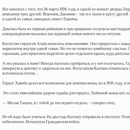
Все началось с того, что 26 марта 1926 года, в одной из комнат дворца
компании трех друзей. Впрочем, Джимми – так его звали в кругу друзей
и одной из самых завидных невест Европы.
Девочка была их первым ребенком и при крещении получила шестнадцать
новорожденная оказалась наследницей немыслимого числа титулов.
Богатство герцогов Альба копилось поколениями. Оно прирастало с кажд
маркизетов внутри одной семьи. Но это не помогло семейному счастью. 
заразным, для герцогини выделили целое отдельное крыло, куда допуска
А она рвалась к маме! Иногда пыталась пробраться, и у нее получалось. О
швырнула в девочку и закричала на нее. Испуганная Каэтана попятилась 
вспоминала потом…
Герцог Хакобо делал всё возможное для лечения жены, но в 1934 году, в во
Это стало тяжелейшим ударом судьбы для герцога. Любимой жены нет, на
— Милая Танука, я с тобой до последнего вздоха. – говорил отец.
Но ей надо было учиться. На два года Каэтану отправили в институт У
небезопасно. Вспыхнула Гражданская война.