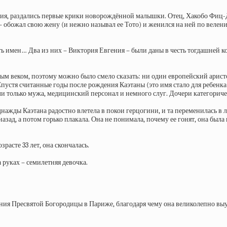
 Лирия, раздались первые крики новорождённой малышки. Отец, Хакобо Фиц-
 – обожал свою жену (и нежно называл ее Тото) и женился на ней по веле
 имен… Два из них – Виктория Евгения – были даны в честь тогдашней кор
ым веком, поэтому можно было смело сказать: ни один европейский арист
Спустя считанные годы после рождения Каэтаны (это имя стало для ребенка
ли только мужа, медицинский персонал и немного слуг. Дочери категориче
днажды Каэтана радостно влетела в покои герцогини, и та переменилась в л
назад, а потом горько плакала. Она не понимала, почему ее гонят, она бы
зрасте 33 лет, она скончалась.
 руках – семилетняя девочка.
спения Пресвятой Богородицы в Париже, благодаря чему она великолепно 