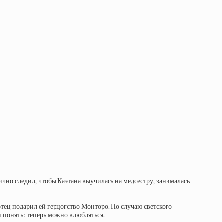
ично следил, чтобы Каэтана выучилась на медсестру, занималась
отец подарил ей герцогство Монторо. По случаю светского
 понять: теперь можно влюбляться.