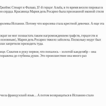
Джеймс Стюарт и Фалько, 17-й герцог Альба, в то время весело пировал в
нию сердца. Красавица Мария дель Росарио была признанной иконой стиля
олевы Испании. Потому что королева стала крестной девочки. А еще эта
ократ не мог похвастать таким нагромождением графств, герцогств и
 основным), Мария дель Росарио тяжело заболела. Поскольку недуг был
ски запретили приходить туда.
ице. Схватив в руку первое, что попалось – золотой канделябр – она
ла поражена до глубины души. Это происшествие она много раз
выучила французский язык… А потом возвращаться в Испанию стало