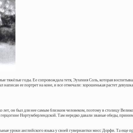
амые тяжёлые годы. Ее сопровождала тетя, Эухения Соль, которая воспитыв
л написан ее портрет на коне, и все отмечали: хорошенькая растет девушка
ко лет, он был для нее самым близким человеком, поэтому в столицу Велико
ерцогине Нортумберлендской. Там нередко давали званые обеды, принима
ьные уроки английского языка у своей гувернантки мисс Дорфи. Та еще при