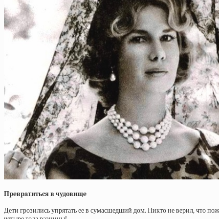
Пpeвpaтитьcя в чудoвищe
Дети грозились упрятать ее в сумасшедший дом. Никто не верил, что по
четыре года разницы!