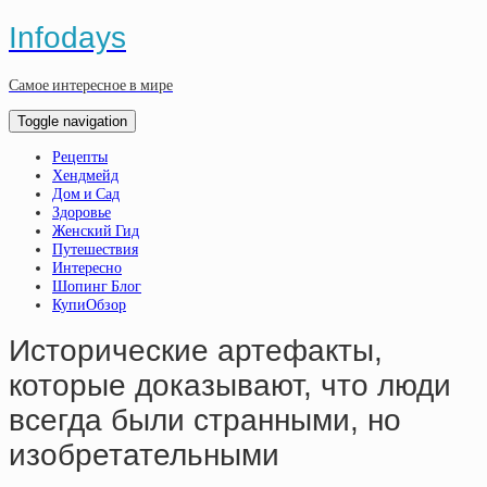
Infodays
Самое интересное в мире
Toggle navigation
Рецепты
Хендмейд
Дом и Сад
Здоровье
Женский Гид
Путешествия
Интересно
Шопинг Блог
КупиОбзор
Исторические артефакты,
которые доказывают, что люди
всегда были странными, но
изобретательными