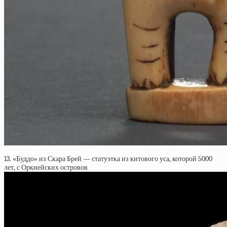
13. «Буддо» из Скара Брей — статуэтка из китового уса, которой 5000
лет, с Оркнейских островов