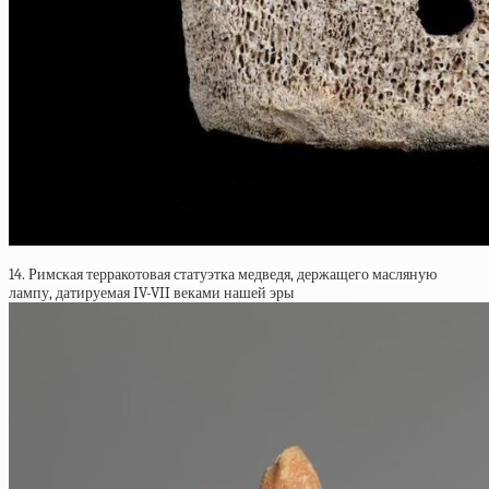
14. Римская терракотовая статуэтка медведя, держащего масляную
лампу, датируемая IV-VII веками нашей эры