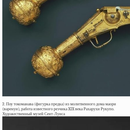
2. Поу токоманава (фигурка предка) из молитвенного дома маори
(варенуи), работа известного резчика XIX века Рахарухи Рукупо.
Художественный музей Сент-Луиса