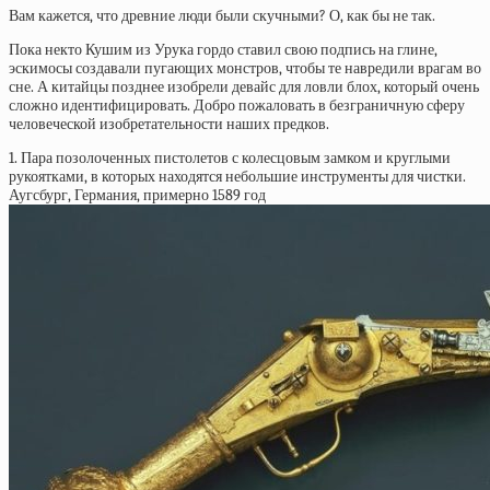
Вам кажется, что древние люди были скучными? О, как бы не так.
Пока некто Кушим из Урука гордо ставил свою подпись на глине,
эскимосы создавали пугающих монстров, чтобы те навредили врагам во
сне. А китайцы позднее изобрели девайс для ловли блох, который очень
сложно идентифицировать. Добро пожаловать в безграничную сферу
человеческой изобретательности наших предков.
1. Пара позолоченных пистолетов с колесцовым замком и круглыми
рукоятками, в которых находятся небольшие инструменты для чистки.
Аугсбург, Германия, примерно 1589 год