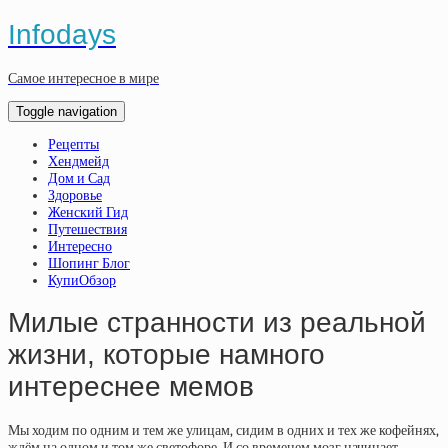
Infodays
Самое интересное в мире
Toggle navigation
Рецепты
Хендмейд
Дом и Сад
Здоровье
Женский Гид
Путешествия
Интересно
Шопинг Блог
КупиОбзор
Милые странности из реальной
жизни, которые намного
интереснее мемов
Мы ходим по одним и тем же улицам, сидим в одних и тех же кофейнях,
ждём на одном и том же светофоре. И со временем мозг начинает