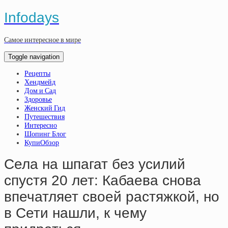
Infodays
Самое интересное в мире
Toggle navigation
Рецепты
Хендмейд
Дом и Сад
Здоровье
Женский Гид
Путешествия
Интересно
Шопинг Блог
КупиОбзор
Села на шпагат без усилий
спустя 20 лет: Кабаева снова
впечатляет своей растяжкой, но
в Сети нашли, к чему