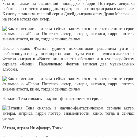
кстати, также на съемочной площадке «Гарри Поттера»: девушка
работала ассистентом координатора трюков и иногда играла в массовке.
К слову, в заключительной серии Джейд сыграла жену Драко Малфоя —
на этом настоял сам актер.
После съемок Фелтон удивил поклонников решением уйти в
рыболовную сферу, но вскоре оставил эту затею и вернулся в актерство.
Фелтон сыграл в «Восстании планеты обезьян» и в супергеройском
сериале «Флеш». Параллельно Фелтон записал два музыкальных
альбома.
Наталия Тена снялась в научно-фантастическом сериале
33 года, играла Нимфадору Тонкс