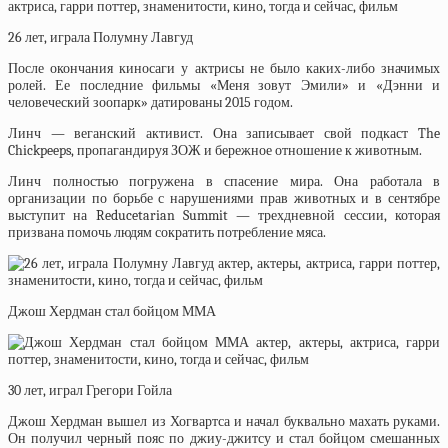
26 лет, играла Полумну Лавгуд
После окончания киносаги у актрисы не было каких-либо значимых
ролей. Ее последние фильмы «Меня зовут Эмили» и «Дэнни и
человеческий зоопарк» датированы 2015 годом.
Линч — веганский активист. Она записывает свой подкаст The
Chickpeeps, пропагандируя ЗОЖ и бережное отношение к животным.
Линч полностью погружена в спасение мира. Она работала в
организации по борьбе с нарушениями прав животных и в сентябре
выступит на Reducetarian Summit — трехдневной сессии, которая
призвана помочь людям сократить потребление мяса.
Джош Хердман стал бойцом ММА
30 лет, играл Грегори Гойла
Джош Хердман вышел из Хогвартса и начал буквально махать руками.
Он получил черный пояс по джиу-джитсу и стал бойцом смешанных