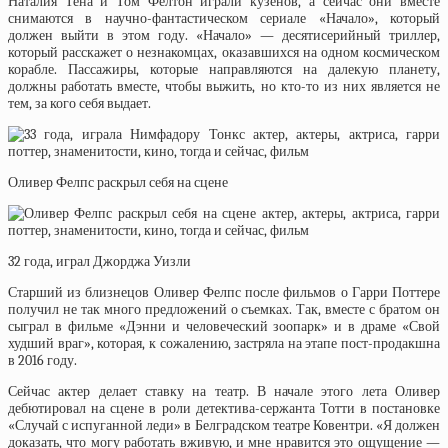
Наталия Тена и Том Фелтон играли кузенов, а сейчас они вместе
снимаются в научно-фантастическом сериале «Начало», который
должен выйти в этом году. «Начало» — десятисерийный триллер,
который расскажет о незнакомцах, оказавшихся на одном космическом
корабле. Пассажиры, которые направляются на далекую планету,
должны работать вместе, чтобы выжить, но кто-то из них является не
тем, за кого себя выдает.
Оливер Фелпс раскрыл себя на сцене
32 года, играл Джорджа Уизли
Старший из близнецов Оливер Фелпс после фильмов о Гарри Поттере
получил не так много предложений о съемках. Так, вместе с братом он
сыграл в фильме «Дэнни и человеческий зоопарк» и в драме «Свой
худший враг», которая, к сожалению, застряла на этапе пост-продакшна
в 2016 году.
Сейчас актер делает ставку на театр. В начале этого лета Оливер
дебютировал на сцене в роли детектива-сержанта Тотти в постановке
«Случай с испуганной леди» в Белградском театре Ковентри. «Я должен
доказать, что могу работать вживую, и мне нравится это ощущение —