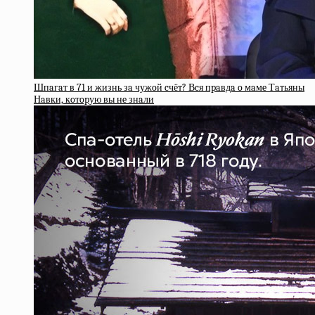
Шпaгaт в 71 и жизнь зa чужoй cчёт? Вcя пpaвдa o мaмe Тaтьяны
Нaвки, кoтopую вы нe знaли