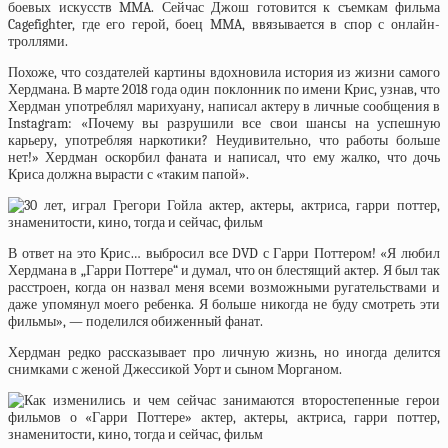
боевых искусств MMA. Сейчас Джош готовится к съемкам фильма
Cagefighter, где его герой, боец MMA, ввязывается в спор с онлайн-
троллями.
Похоже, что создателей картины вдохновила история из жизни самого
Хердмана. В марте 2018 года один поклонник по имени Крис, узнав, что
Хердман употреблял марихуану, написал актеру в личные сообщения в
Instagram: «Почему вы разрушили все свои шансы на успешную
карьеру, употребляя наркотики? Неудивительно, что работы больше
нет!» Хердман оскорбил фаната и написал, что ему жалко, что дочь
Криса должна вырасти с «таким папой».
В ответ на это Крис… выбросил все DVD с Гарри Поттером! «Я любил
Хердмана в „Гарри Поттере“ и думал, что он блестящий актер. Я был так
расстроен, когда он назвал меня всеми возможными ругательствами и
даже упомянул моего ребенка. Я больше никогда не буду смотреть эти
фильмы», — поделился обиженный фанат.
Хердман редко рассказывает про личную жизнь, но иногда делится
снимками с женой Джессикой Уорт и сыном Морганом.