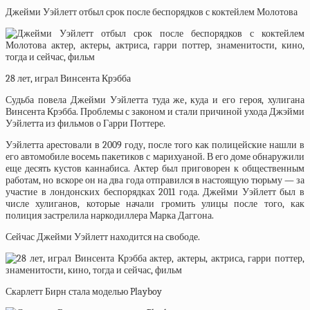
Джейми Уэйлетт отбыл срок после беспорядков с коктейлем Молотова
28 лет, играл Винсента Крэбба
Судьба повела Джейми Уэйлетта туда же, куда и его героя, хулигана
Винсента Крэбба. Проблемы с законом и стали причиной ухода Джэйми
Уэйлетта из фильмов о Гарри Поттере.
Уэйлетта арестовали в 2009 году, после того как полицейские нашли в
его автомобиле восемь пакетиков с марихуаной. В его доме обнаружили
еще десять кустов каннабиса. Актер был приговорен к общественным
работам, но вскоре он на два года отправился в настоящую тюрьму — за
участие в лондонских беспорядках 2011 года. Джейми Уэйлетт был в
числе хулиганов, которые начали громить улицы после того, как
полиция застрелила наркодиллера Марка Даггона.
Сейчас Джейми Уэйлетт находится на свободе.
Скарлетт Бирн стала моделью Playboy