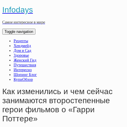
Infodays
Самое интересное в мире
Toggle navigation
Рецепты
Хендмейд
Дом и Сад
Здоровье
Женский Гид
Путешествия
Интересно
Шопинг Блог
КупиОбзор
Как изменились и чем сейчас
занимаются второстепенные
герои фильмов о «Гарри
Поттере»