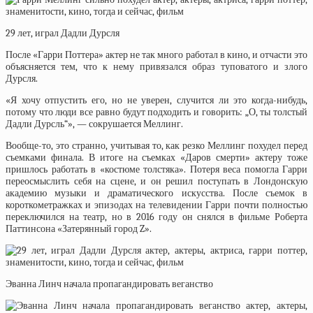
29 лет, играл Дадли Дурсля
После «Гарри Поттера» актер не так много работал в кино, и отчасти это
объясняется тем, что к нему привязался образ туповатого и злого
Дурсля.
«Я хочу отпустить его, но не уверен, случится ли это когда-нибудь,
потому что люди все равно будут подходить и говорить: „О, ты толстый
Дадли Дурсль“», — сокрушается Меллинг.
Вообще-то, это странно, учитывая то, как резко Меллинг похудел перед
съемками финала. В итоге на съемках «Даров смерти» актеру тоже
пришлось работать в «костюме толстяка». Потеря веса помогла Гарри
переосмыслить себя на сцене, и он решил поступать в Лондонскую
академию музыки и драматического искусства. После съемок в
короткометражках и эпизодах на телевидении Гарри почти полностью
переключился на театр, но в 2016 году он снялся в фильме Роберта
Паттинсона «Затерянный город Z».
Эванна Линч начала пропагандировать веганство