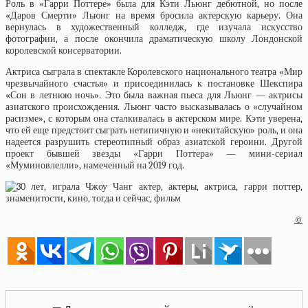
Роль в «Гарри Поттере» была для Кэти Льюнг дебютной, но после
«Даров Смерти» Льюнг на время бросила актерскую карьеру. Она
вернулась в художественный колледж, где изучала искусство
фотографии, а после окончила драматическую школу Лондонской
королевской консерватории.
Актриса сыграла в спектакле Королевского национального театра «Мир
чрезвычайного счастья» и присоединилась к постановке Шекспира
«Сон в летнюю ночь». Это была важная пьеса для Льюнг — актрисы
азиатского происхождения. Льюнг часто высказывалась о «случайном
расизме», с которым она сталкивалась в актерском мире. Кэти уверена,
что ей еще предстоит сыграть нетипичную и «некитайскую» роль, и она
надеется разрушить стереотипный образ азиатской героини. Другой
проект бывшей звезды «Гарри Поттера» — мини-сериал
«Муминовлелли», намеченный на 2019 год.
©