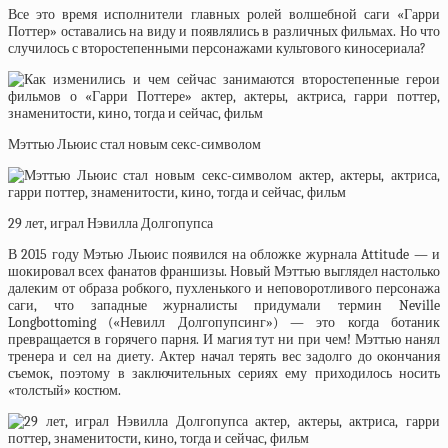
Все это время исполнители главных ролей волшебной саги «Гарри
Поттер» оставались на виду и появлялись в различных фильмах. Но что
случилось с второстепенными персонажами культового киносериала?
Мэттью Льюис стал новым секс-символом
29 лет, играл Нэвилла Долгопупса
В 2015 году Мэтью Льюис появился на обложке журнала Attitude — и
шокировал всех фанатов франшизы. Новый Мэттью выглядел настолько
далеким от образа робкого, пухленького и неповоротливого персонажа
саги, что западные журналисты придумали термин Neville
Longbottoming («Невилл Долгопупсинг») — это когда ботаник
превращается в горячего парня. И магия тут ни при чем! Мэттью нанял
тренера и сел на диету. Актер начал терять вес задолго до окончания
съемок, поэтому в заключительных сериях ему приходилось носить
«толстый» костюм.