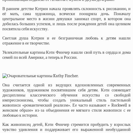
В раннем детстве Кэтрин начала проявлять склонность к рисованию, и
её мать, сама художница, всячески поощряла дочь. Поначалу
центральное место в жизни девушки занимал спорт, в котором она
добилась больших успехов, и лишь после рождения детей она целиком
посвятила себя искусству.
Светлая душа Кэтрин и ее безграничная любовь к детям нашли
отражение в ее творчестве.
Увлекательные картины Кэти Финчер нашли свой путь в сердца и дома
семей по всей Америке, а теперь и России.
Она считается одной из ведущих вдохновленных современных
художников, художником посвятившим себя детям. Кэти совмещает
дисциплины классического обучения искусства со свободой
импрессионизма, чтобы создать уникальный стиль пастельной
живописи «романтический реализм». Ее часто называют » Rockwell в
женском образе» из-за объединения ее мягкого стиля живописи с ее
любовью к истории.
Как живописец детей, Кэти Финчер стремится пробудить у взрослых
чувство удивления и поддерживает его выраженной необузданной