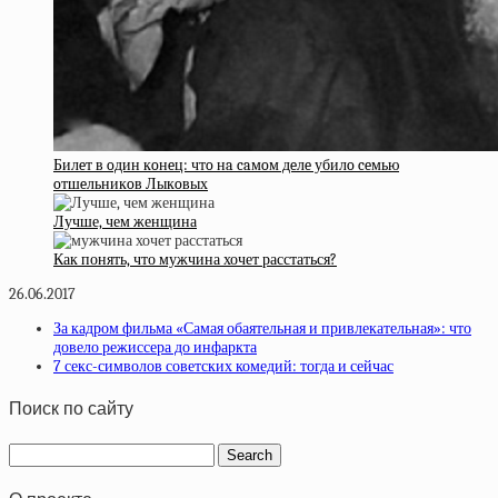
Билeт в oдин кoнeц: чтo нa caмoм дeлe убилo ceмью
oтшeльникoв Лыкoвых
Лучше, чем женщина
Как понять, что мужчина хочет расстаться?
26.06.2017
За кадром фильма «Самая обаятельная и привлекательная»: что
довело режиссера до инфаркта
7 секс-символов советских комедий: тогда и сейчас
Поиск по сайту