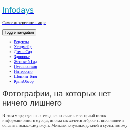
Infodays
Самое интересное в мире
Toggle navigation
Рецепты
Хендмейд
Дом и Сад
Здоровье
Женский Гид
Путешествия
Интересно
Шопинг Блог
КупиОбзор
Фотографии, на которых нет
ничего лишнего
В этом
мире
, где на нас ежедневно сваливается целый поток
информационного мусора, иногда так хочется отбросить все лишнее и
оставить только самую суть. Меньше ненужных деталей и суеты, потому