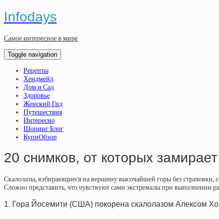
Infodays
Самое интересное в мире
Toggle navigation
Рецепты
Хендмейд
Дом и Сад
Здоровье
Женский Гид
Путешествия
Интересно
Шопинг Блог
КупиОбзор
20 снимков, от которых замирает
Скалолазы, взбирающиеся на вершину высочайшей горы без страховки, с
Сложно представить, что чувствуют сами экстремалы при выполнении р
1. Гора Йосемити (США) покорена скалолазом Алексом Хо