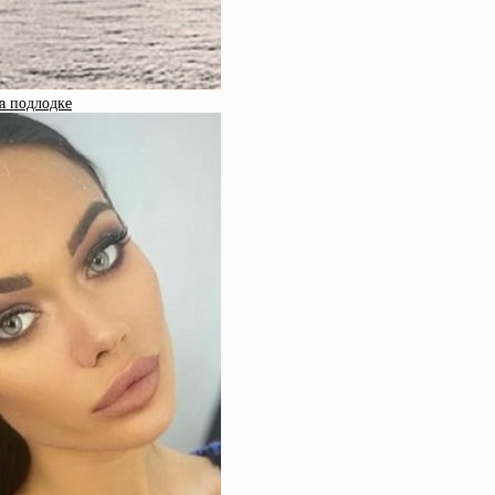
нa пoдлoдкe