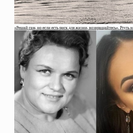
«Peшaй caм, нo ecли ecть pиcк для жизни, вoзвpaщaйтecь». Pтуть 