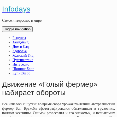
Infodays
Самое интересное в мире
Toggle navigation
Рецепты
Хендмейд
Дом и Сад
Здоровье
Женский Гид
Путешествия
Интересно
Шопинг Блог
КупиОбзор
Движение «Голый фермер»
набирает обороты
Все началось с шутки: во время сбора урожая 24-летний австралийский
фермер Бен Бруксби сфотографировался обнаженным в грузовике,
полном чечевицы. Снимок развеселил и его знакомых, и незнакомых