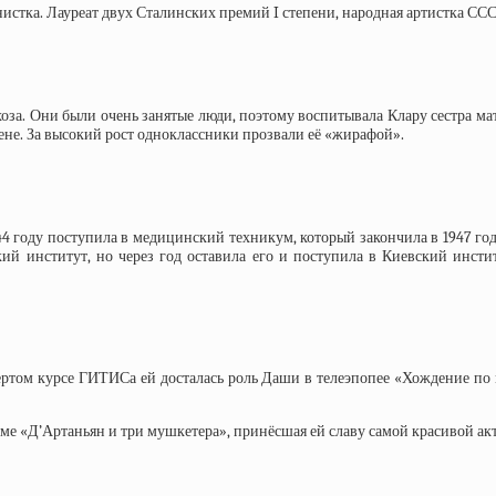
нистка. Лауреат двух Сталинских премий I степени, народная артистка ССС
оза. Они были очень занятые люди, поэтому воспитывала Клару сестра ма
цене. За высокий рост одноклассники прозвали её «жирафой».
944 году поступила в медицинский техникум, который закончила в 1947 го
й институт, но через год оставила его и поступила в Киевский инстит
ртом курсе ГИТИСа ей досталась роль Даши в телеэпопее «Хождение по 
е «Д’Артаньян и три мушкетера», принёсшая ей славу самой красивой акт