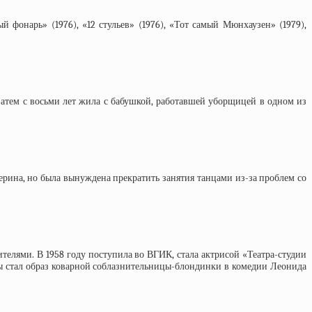
фонарь» (1976), «12 стульев» (1976), «Тот самый Мюнхаузен» (1979),
 затем с восьми лет жила с бабушкой, работавшей уборщицей в одном из
рина, но была вынуждена прекратить занятия танцами из-за проблем со
ителями. В 1958 году поступила во ВГИК, стала актрисой «Театра-студии
сы стал образ коварной соблазнительницы-блондинки в комедии Леонида