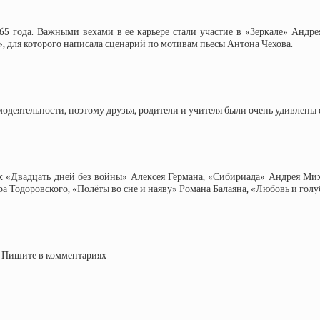
965 года. Важными вехами в ее карьере стали участие в «Зеркале» Анд
», для которого написала сценарий по мотивам пьесы Антона Чехова.
модеятельности, поэтому друзья, родители и учителя были очень удивлены
 «Двадцать дней без войны» Алексея Германа, «Сибириада» Андрея Миха
а Тодоровского, «Полёты во сне и наяву» Романа Балаяна, «Любовь и го
? Пишите в комментариях