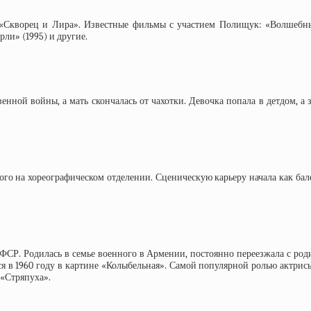
«Скворец и Лира». Известные фильмы с участием Полищук: «Волшебный 
ли» (1995) и другие.
венной войны, а мать скончалась от чахотки. Девочка попала в детдом, а
о на хореографическом отделении. Сценическую карьеру начала как бале
СФСР. Родилась в семье военного в Армении, постоянно переезжала с род
ся в 1960 году в картине «Колыбельная». Самой популярной ролью актри
 «Стряпуха».