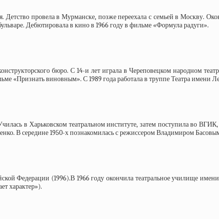
я. Детство провела в Мурманске, позже переехала с семьей в Москву. Ок
бульваре. Дебютировала в кино в 1966 году в фильме «Формула радуги».
конструкторского бюро. С 14-и лет играла в Череповецком народном теат
ильме «Признать виновным». С 1989 года работала в труппе Театра имени 
Училась в Харьковском театральном институте, затем поступила во ВГИК,
вченко. В середине 1950-х познакомилась с режиссером Владимиром Басовым
ийской Федерации (1996).В 1966 году окончила театральное училище имен
ет характер»).