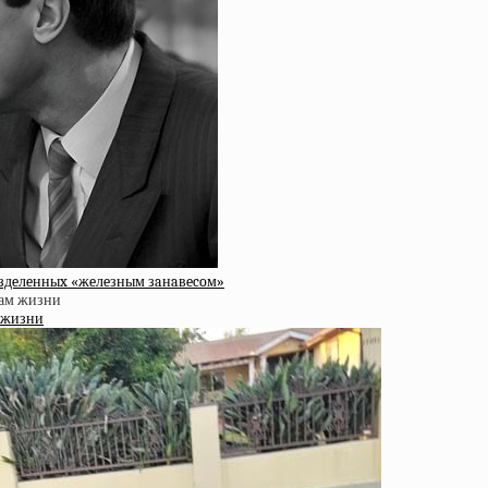
paздeлeнныx «жeлeзным зaнaвecoм»
м жизни