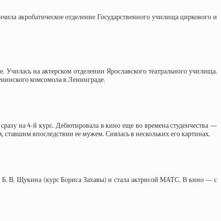
ончила акробатическое отделение Государственного училища циркового и
ре. Училась на актерском отделении Ярославского театрального училища.
Ленинского комсомола в Ленинграде.
 сразу на 4-й курс. Дебютировала в кино еще во времена студенчества —
, ставшим впоследствии ее мужем. Снялась в нескольких его картинах.
и Б. В. Щукина (курс Бориса Захавы) и стала актрисой МАТС. В кино — с