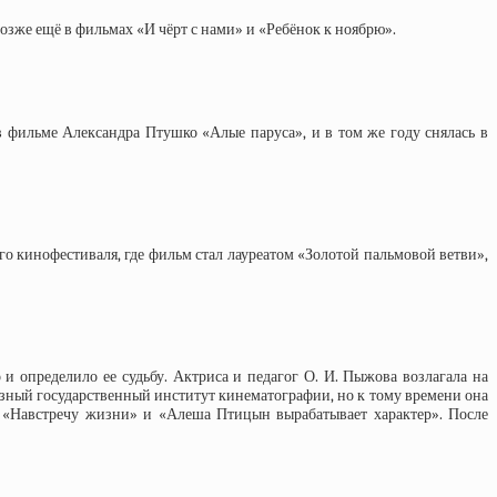
озже ещё в фильмах «И чёрт с нами» и «Ребёнок к ноябрю».
 фильме Александра Птушко «Алые паруса», и в том же году снялась в
о кинофестиваля, где фильм стал лауреатом «Золотой пальмовой ветви»,
и определило ее судьбу. Актриса и педагог О. И. Пыжова возлагала на
юзный государственный институт кинематографии, но к тому времени она
х «Навстречу жизни» и «Алеша Птицын вырабатывает характер». После