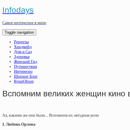
Infodays
Самое интересное в мире
Toggle navigation
Рецепты
Хендмейд
Дом и Сад
Здоровье
Женский Гид
Путешествия
Интересно
Шопинг Блог
КупиОбзор
Вспомним великих женщин кино
Ах, какими же они были… Вспомним их звёздные роли
1. Любовь Орлова