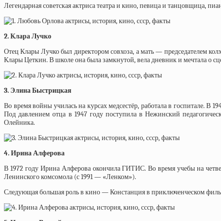
Легендарная советская актриса театра и кино, певица и танцовщица, пиа
2. Клара Лучко
Отец Клары Лучко был директором совхоза, а мать — председателем колх
Клары Цеткин. В школе она была замкнутой, вела дневник и мечтала о с
3. Элина Быстрицкая
Во время войны училась на курсах медсестёр, работала в госпитале. В 1
Под давлением отца в 1947 году поступила в Нежинский педагогически
Олейника.
4. Ирина Алферова
В 1972 году Ирина Алферова окончила ГИТИС. Во время учебы на четве
Ленинского комсомола (с 1991 — «Ленком»).
Следующая большая роль в кино — Констанция в приключенческом фильм