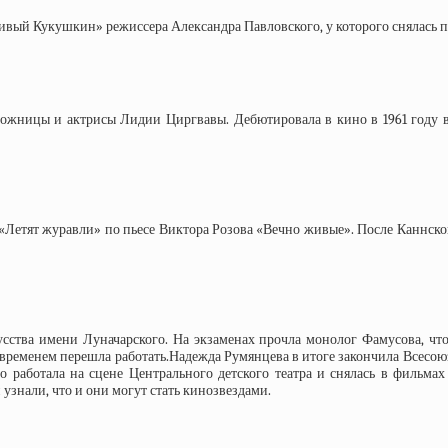
ивый Кукушкин» режиссера Александра Павловского, у которого снялась п
дожницы и актрисы Лидии Циргвавы. Дебютировала в кино в 1961 году в
«Летят журавли» по пьесе Виктора Розова «Вечно живые». После Каннског
сства имени Луначарского. На экзаменах прочла монолог Фамусова, что 
о временем перешла работать.Надежда Румянцева в итоге закончила Всесо
о работала на сцене Центрального детского театра и снялась в фильма
знали, что и они могут стать кинозвездами.