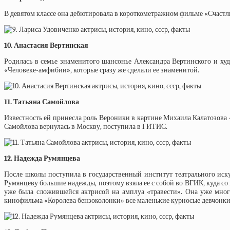
В девятом классе она дебютировала в короткометражном фильме «Счастл
10. Анастасия Вертинская
Родилась в семье знаменитого шансонье Александра Вертинского и ху
«Человеке-амфибии», которые сразу же сделали ее знаменитой.
11. Татьяна Самойлова
Известность ей принесла роль Вероники в картине Михаила Калатозова 
Самойлова вернулась в Москву, поступила в ГИТИС.
12. Надежда Румянцева
После школы поступила в государственный институт театрального иску
Румянцеву большие надежды, поэтому взяла ее с собой во ВГИК, куда с
уже была сложившейся актрисой на амплуа «травести». Она уже мног
кинофильма «Королева бензоколонки» все маленькие курносые девчонки у