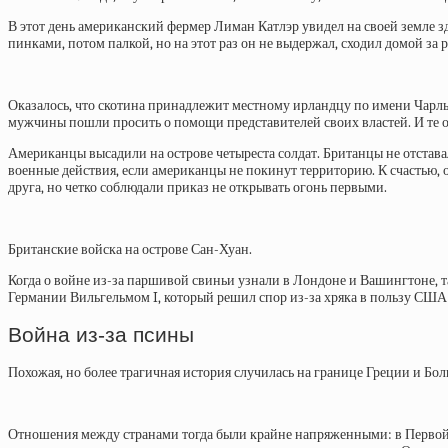
В этот день американский фермер Лиман Катлэр увидел на своей земле зд
пинками, потом палкой, но на этот раз он не выдержал, сходил домой за 
Оказалось, что скотина принадлежит местному ирландцу по имени Чарльз
мужчины пошли просить о помощи представителей своих властей. И те о
Американцы высадили на острове четыреста солдат. Британцы не отстава
военные действия, если американцы не покинут территорию. К счастью, 
друга, но четко соблюдали приказ не открывать огонь первыми.
Британские войска на острове Сан-Хуан.
Когда о войне из-за паршивой свиньи узнали в Лондоне и Вашингтоне, 
Германии Вильгельмом I, который решил спор из-за хряка в пользу США
Война из-за псины
Похожая, но более трагичная история случилась на границе Греции и Болг
Отношения между странами тогда были крайне напряженными: в Первой 