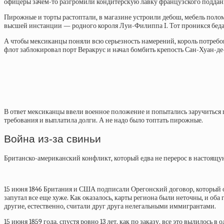
офицеры зачем-то разгромили кондитерскую лавку французского поддан
Пирожные и торты растоптали, в магазине устроили дебош, мебель полом
высшей инстанции — родного короля Луи-Филиппа I. Тот проникся бедам
А чтобы мексиканцы поняли всю серьезность намерений, король потребо
флот заблокировал порт Веракрус и начал бомбить крепость Сан-Хуан-де
В ответ мексиканцы ввели военное положение и попытались заручиться 
требования и выплатила долги. А не надо было топтать пирожные.
Война из-за свиньи
Британско-американский конфликт, который едва не перерос в настоящую 
15 июня 1846 Британия и США подписали
Орегонский договор, который 
запутал все еще хуже. Как оказалось, карты региона были неточны, и оба
другие, естественно, считали друг друга нелегальными иммигрантами.
15 июня 1859 года, спустя ровно 13 лет, как по заказу, все это вылилось в
о