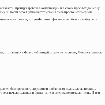
ассказать. Француз требовал компенсации и в своих просьбах дошел до
му 60 тысяч песо. Сумма на тот момент была просто непомерной.
льтиматум наплевали, и Луи-Филипп I фактически
объявил войну: его
яв, что тягаться с Францией нищей стране не по силам, Мексика приняла
 должен был прояснить ситуацию и избавить от недомолвок, но лишь
 здесь начали селиться и британские, и американские колонисты. И те и