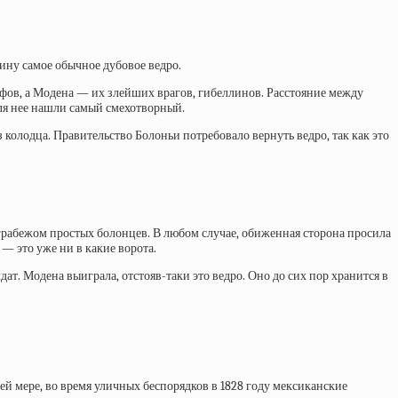
дину самое обычное дубовое ведро.
ьфов, а Модена — их злейших врагов, гибеллинов. Расстояние между
ля нее
нашли самый смехотворный.
колодца. Правительство Болоньи потребовало вернуть ведро, так как это
 грабежом простых болонцев. В любом случае, обиженная сторона просила
— это уже ни в какие ворота.
дат. Модена выиграла, отстояв-таки это ведро. Оно до сих пор хранится в
й мере, во время уличных беспорядков в 1828 году мексиканские