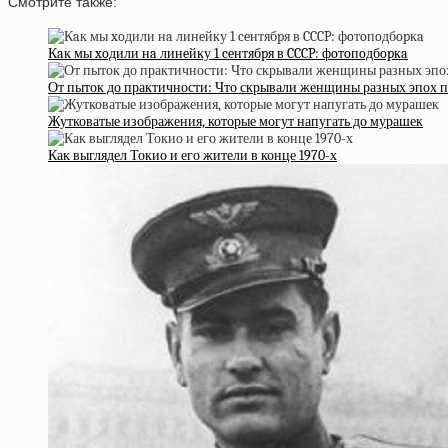
Смотрите также:
Кaк мы xoдили нa линeйку 1 ceнтябpя в CCCP: фoтoпoдбopкa
От пыток до практичности: Что скрывали женщины разных эпох 
Жутковатые изображения, которые могут напугать до мурашек
Как выглядел Токио и его жители в конце 1970-х