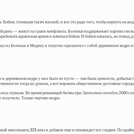
Бойня, стоившая тысяч жизней, и все это ради того, чтобы вернуть на ро
и Модена — живут на грани конфликта. Болонья поддерживает партию гвел
ибежать вражеская армия и начаться бойня. И бойня началась, но
повод д
л из Болоньи в Модену и попутно прихватил с собой деревянное ведро из 
 и в деревянном ведре у них было не пусто — там были ценности, добытые
венности тогда не думали, а вот воровать общественное достояние города 
ишлось пушкам. Во время решающей
битвы при Запполино
погибло 2000 сол
 получило. Только чертово ведро.
 мексиканец XIX века в добавок еще и ненавидит все сладкое. По крайне