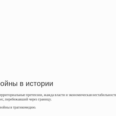
войны в истории
ерриториальные претензии, жажда власти и экономическая нестабильность
пес, перебежавший через границу.
 войны в трагикомедию.