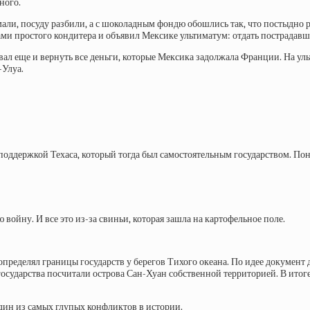
ного.
али, посуду разбили, а с шоколадным фондю обошлись так, что постыдно р
и простого кондитера и объявил Мексике ультиматум: отдать пострадавше
вал еще и вернуть все деньги, которые Мексика задолжала Франции. На у
-Улуа.
поддержкой Техаса, который тогда был
самостоятельным государством. Пон
войну. И все это из-за свиньи, которая зашла на картофельное поле.
определял границы государств у берегов Тихого океана. По идее документ
 государства посчитали острова Сан-Хуан собственной территорией. В итоге
дин из самых глупых конфликтов
в истории.