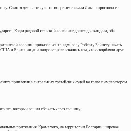
оху. Свинья делала это уже не впервые: сначала Лиман прогонял ее
арств. Когда рядовой сельский конфликт дошел до скандала, оба
 британской колонии приказал контр-адмиралу Роберту Бэйнесу начать
 США и Британии дни напролет развлекались тем, что оскорбляли друг
ликта привлекли нейтральных третейских судей во главе с императором
ого пса, который решил сбежать через границу.
иальные притязания. Кроме того, на территории Болгарии широкое