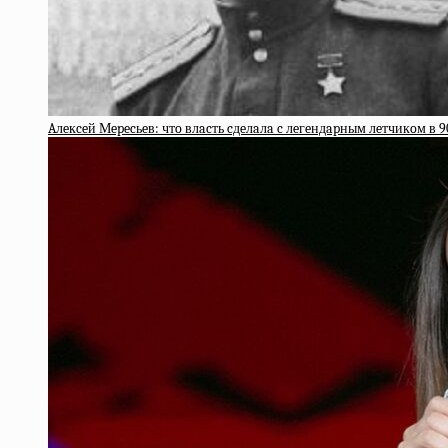
Aлeкceй Мepecьeв: чтo влacть cдeлaлa c лeгeндapным лeтчикoм в 9