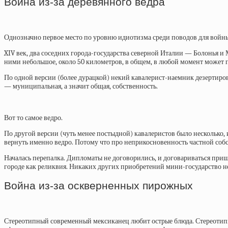
Война из-за деревянного ведра
Однозначно первое место по уровню идиотизма среди поводов для войны. 
XIV век, два соседних города-государства северной Италии — Болонья 
ними небольшое, около 50 километров, в общем, в любой момент может пр
По одной версии (более дурацкой) некий кавалерист-наемник дезертирова
— муниципальная, а значит общая, собственность.
Вот то самое ведро.
По другой версии (чуть менее постыдной) кавалеристов было несколько,
вернуть именно ведро. Потому что про неприкосновенность частной собст
Началась перепалка. Дипломаты не договорились, и договариваться пр
городе как реликвия. Никаких других приобретений мини-государство не
Война из-за оскверненных пирожных
Стереотипный современный мексиканец любит острые блюда. Стереотипный