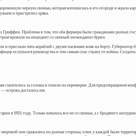
оровенную черную свинью, которая копошилась в его огороде и жрала карт
ружьем и пристрелил хряка.
 Гриффин. Проблема в том, что оба фермера были гражданами разных госуд
треагировали на инцидент со свиньей неожиданно бурно.
ли и прислали пять кораблей с двумя тысячами вояк на борту. Губернатор
офицер ослушался руководства и тем самым спас страну от войны. Солдаты
там схватились за головы и пошли на перемирие. Для предотвращения конф
 — острова достались им.
арии в 1925 году. Только началось все не со свиньи, а с бродячего шелудив
мировой они сражались по разные стороны, плюс у каждой были территор