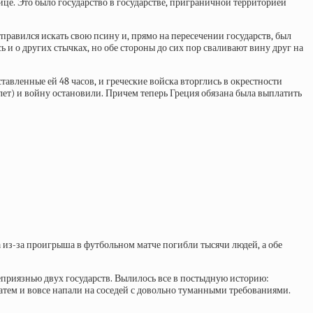
ице. Это было государство в государстве, приграничной территорией
тправился искать свою псину и, прямо на пересечении государств, был
ь и о других стычках, но обе стороны до сих пор сваливают вину друг на
авленные ей 48 часов, и греческие войска вторглись в окрестности
лет) и войну остановили. Причем теперь Греция обязана была выплатить
из-за проигрыша в футбольном матче погибли тысячи людей, а обе
еприязнью двух государств. Вылилось все в постыдную историю:
затем и вовсе напали на соседей с довольно туманными требованиями.