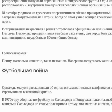
распространение получили партизанские антигреческие группы. Одна из 
распоряжалась «Внутренняя македонская революционная организация». 
18 октября у одного из греческих пограничников
сбежал прикормленный 
застрелен патрульными из Петрич. Когда об этом узнал офицер греческой 
друга.
История вышла некрасивая. Греция потребовала официальных извинений и
Петрича. Несколько приграничных сел были захвачены, сам город был уже
компенсацию за неудобства и 50 погибших болгар.
Греческая армия
Псину, насколько известно, так и не нашли. Наверняка испугалась канон
Футбольная война
Однажды мы уже рассказывали об одном из самых нелепых конфликтов в
страны впали в затяжной кризис.
В 1970 году сборные по футболу из Сальвадора и Гондураса пытались вы
выигрыш Сальвадора на своем поле привел к тому, что местные жители, п