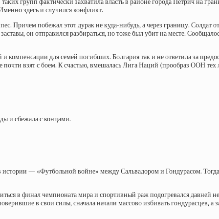
таких групп фактически захватила власть в районе города Петрич на гран
Именно здесь и случился конфликт.
пес.
Причем побежал этот дурак не куда-нибудь, а через границу. Солдат о
заставы, он отправился разбираться, но тоже был убит на месте. Сообщалос
 компенсации для семей погибших. Болгария так и не ответила за предост
 почти взят с боем. К счастью, вмешалась Лига Наций (прообраз ООН тех 
ады и сбежала с концами.
 истории — «Футбольной войне» между Сальвадором и Гондурасом. Тогда 
биться в финал чемпионата мира и спортивный раж подогревался давней н
оверившие в свои силы, сначала начали массово избивать гондурасцев, а 