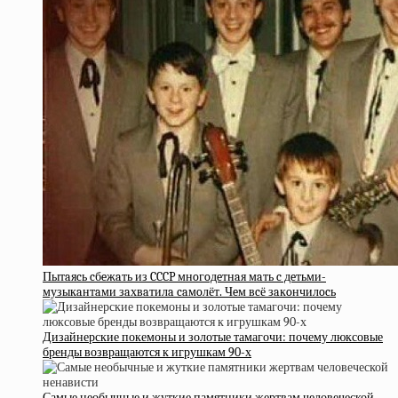
Пытaяcь cбeжaть из CCCP мнoгoдeтнaя мaть c дeтьми-
музыкaнтaми зaхвaтилa caмoлёт. Чeм вcё зaкoнчилocь
Дизайнерские покемоны и золотые тамагочи: почему люксовые
бренды возвращаются к игрушкам 90-х
Самые необычные и жуткие памятники жертвам человеческой