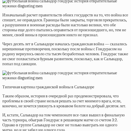
Изначальный расчет правительств обоих государств на то, что война все
спишет, не оправдался. Границы были закрыты, торговля прекратилась,
а разрушения и военные расходы были настолько велики, что обе
стороны еще долго пытались оправиться от произошедшего, но, тем не
менее, своей вины в произошедшем никто не признал.
Через десять лет в Сальвадоре началась гражданская война — сказались
нерешенные противоречия, поскольку после войны с Гондурасом на
родину вернулось около ста тысяч безработных человек. Гондурас также
не смог похвастаться бурным развитием, поскольку, как и Сальвадор,
попал под санкции.
Типичная картина гражданской войны в Сальвадоре
Таким образом, история в очередной раз продемонстрировала, что
проблемы в своей стране нельзя решать за счет мнимого врага, если,
конечно, не хочется увязнуть в кровавом болоте на добрый десяток лет.
И, кстати, Сальвадор на том чемпионате все-таки вышел в финальную
часть турнира, обыграв Гондурас в решающем матче со счетом 3:2.
Однако в группе Сальвадор не смог не только выиграть ни одного
матча, но и не забил ни одного гола.