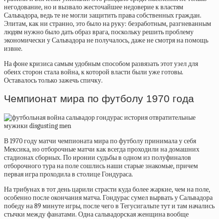
негодование, но и вызвало жесточайшее недоверие к властям
Сальвадора, ведь те не могли защитить права собственных граждан.
Элитам, как ни странно, это было на руку: безработным, разгневанным
людям нужно было дать образ врага, поскольку решить проблему
экономически у Сальвадора не получалось, даже не смотря на помощь
извне.
На фоне кризиса самым удобным способом развязать этот узел для
обеих сторон стала война, к которой власти были уже готовы.
Оставалось только зажечь спичку.
Чемпионат мира по футболу 1970 года
В 1970 году матчи чемпионата мира по футболу принимала у себя
Мексика, но отборочные матчи как всегда проходили на домашних
стадионах сборных. По иронии судьбы в одном из полуфиналов
отборочного тура на поле сошлись наши старые знакомые, причем
первая игра проходила в столице Гондураса.
На трибунах в тот день царили страсти куда более жаркие, чем на поле,
особенно после окончания матча. Гондурас сумел вырвать у Сальвадора
победу на 89 минуте игры, после чего в Тегусигальпе тут и там начались
стычки между фанатами. Одна сальвадорская женщина вообще