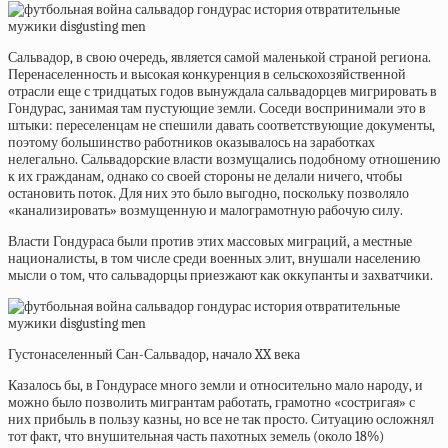
Сальвадор, в свою очередь, является самой маленькой страной региона.
Перенаселенность и высокая конкуренция в сельскохозяйственной
отрасли еще с тридцатых годов вынуждала сальвадорцев мигрировать в
Гондурас, занимая там пустующие земли. Соседи воспринимали это в
штыки: переселенцам не спешили давать соответствующие документы,
поэтому большинство работников оказывалось на заработках
нелегально. Сальвадорские власти возмущались подобному отношению
к их гражданам, однако со своей стороны не делали ничего, чтобы
остановить поток. Для них это было выгодно, поскольку позволяло
«канализировать» возмущенную и малограмотную рабочую силу.
Власти Гондураса были против этих массовых миграций, а местные
националисты, в том числе среди военных элит, внушали населению
мысли о том, что сальвадорцы приезжают как оккупанты и захватчики.
Густонаселенный Сан-Сальвадор, начало XX века
Казалось бы, в Гондурасе много земли и относительно мало народу, и
можно было позволить мигрантам работать, грамотно «состригая» с
них прибыль в пользу казны, но все не так просто. Ситуацию осложнял
тот факт, что внушительная часть пахотных земель (около 18%)