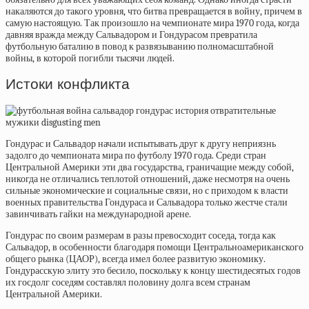
накаляются до такого уровня, что битва превращается в войну, причем в
самую настоящую. Так произошло на чемпионате мира 1970 года, когда
давняя вражда между Сальвадором и Гондурасом превратила
футбольную баталию в повод к развязыванию полномасштабной
войны, в которой погибли тысячи людей.
Истоки конфликта
Гондурас и Сальвадор начали испытывать друг к другу неприязнь
задолго до
чемпионата мира по футболу 1970 года. Среди стран
Центральной Америки эти два государства, граничащие между собой,
никогда не отличались теплотой отношений, даже несмотря на очень
сильные экономические и социальные связи, но с приходом к власти
военных правительства Гондураса и Сальвадора только жестче стали
завинчивать гайки на международной арене.
Гондурас по своим размерам в разы превосходит соседа, тогда как
Сальвадор, в особенности благодаря помощи
Центральноамериканского
общего рынка
(ЦАОР), всегда имел более развитую экономику.
Гондурасскую элиту это бесило, поскольку к концу шестидесятых годов
их госдолг соседям составлял половину долга всем странам
Центральной Америки.