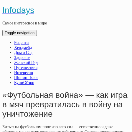
Infodays
Самое интересное в мире
Toggle navigation
Рецепты
Хендмейд
Дом и Сад
Здоровье
Женский Гид
Путешествия
Интересно
Шопинг Блог
КупиОбзор
«Футбольная война» — как игра
в мяч превратилась в войну на
уничтожение
Биться на футбольном поле изо всех сил — естественно и даже
обязательно для всех уважающих себя команд. Однако иногда страсти