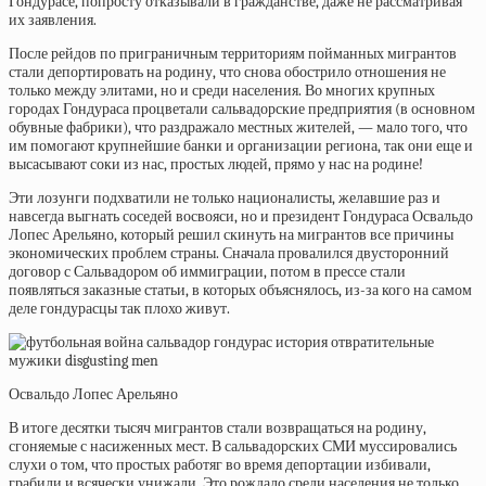
Гондурасе, попросту отказывали в гражданстве, даже не рассматривая
их заявления.
После рейдов по приграничным территориям пойманных мигрантов
стали депортировать на родину, что снова обострило отношения не
только между элитами, но и среди населения. Во многих крупных
городах Гондураса процветали сальвадорские предприятия (в основном
обувные фабрики), что раздражало местных жителей, — мало того, что
им помогают крупнейшие банки и организации региона, так они еще и
высасывают соки из нас, простых людей, прямо у нас на родине!
Эти лозунги подхватили не только националисты, желавшие раз и
навсегда выгнать соседей восвояси, но и президент Гондураса Освальдо
Лопес Арельяно, который решил скинуть на мигрантов все причины
экономических проблем страны. Сначала провалился двусторонний
договор с Сальвадором об иммиграции, потом в прессе стали
появляться заказные статьи, в которых объяснялось, из-за кого на самом
деле гондурасцы так плохо живут.
Освальдо Лопес Арельяно
В итоге десятки тысяч мигрантов стали возвращаться на родину,
сгоняемые с насиженных мест. В сальвадорских СМИ муссировались
слухи о том, что простых работяг во время депортации избивали,
грабили и всячески унижали. Это рождало среди населения не только