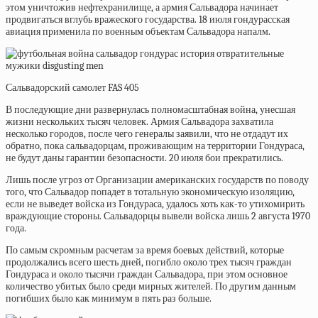
этом уничтожив нефтехранилище, а армия Сальвадора начинает
продвигаться вглубь вражеского государства. 18 июля гондурасская
авиация применила по военным объектам Сальвадора напалм.
Сальвадорский самолет FAS 405
В последующие дни развернулась
полномасштабная война, унесшая
жизни нескольких тысяч человек. Армия Сальвадора захватила
несколько городов, после чего генералы заявили, что не отдадут их
обратно, пока сальвадорцам, проживающим на территории Гондураса,
не будут даны гарантии безопасности. 20 июля бои прекратились.
Лишь после угроз от Организации американских государств по поводу
того, что Сальвадор попадет в тотальную экономическую изоляцию,
если не выведет войска из Гондураса, удалось хоть как-то утихомирить
враждующие стороны. Сальвадорцы вывели войска лишь 2 августа 1970
года.
По самым скромным расчетам за время боевых действий, которые
продолжались всего шесть дней, погибло около трех тысяч граждан
Гондураса и около тысячи граждан Сальвадора, при этом основное
количество убитых было среди мирных жителей. По другим данным
погибших было как минимум в пять раз больше.