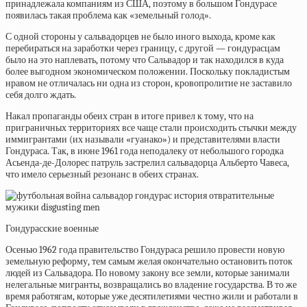
принадлежала компаниям из США, поэтому в большом Гондурасе
появилась такая проблема как «земельный голод».
С одной стороны у сальвадорцев не было иного выхода, кроме как
перебираться на заработки через границу, с другой — гондурасцам
было на это наплевать, потому что Сальвадор и так находился в куда
более выгодном экономическом положении. Поскольку покладистым
нравом не отличалась ни одна из сторон, кровопролитие не заставило
себя долго ждать.
Накал пропаганды обеих стран в итоге привел к тому, что на
приграничных территориях все чаще стали происходить стычки между
иммигрантами (их называли «гуанако») и представителями власти
Гондураса. Так, в июне 1961 года неподалеку от небольшого городка
Асьенда-де-Долорес патруль застрелил сальвадорца Альберто Чавеса,
что имело серьезный резонанс в обеих странах.
Гондурасские военные
Осенью 1962 года правительство Гондураса решило провести новую
земельную реформу, тем самым желая окончательно остановить поток
людей из Сальвадора. По новому закону все земли, которые занимали
нелегальные мигранты, возвращались во владение государства. В то же
время работягам, которые уже десятилетиями честно жили и работали в