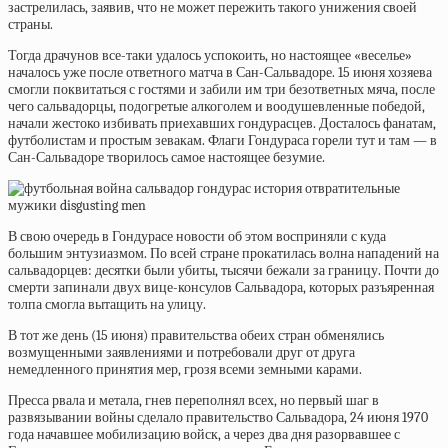
застрелилась, заявив, что не может пережить такого унижения своей
страны.
Тогда драчунов все-таки удалось успокоить, но настоящее «веселье»
началось уже после ответного матча в Сан-Сальвадоре. 15 июня хозяева
смогли поквитаться с гостями и забили им три безответных мяча, после
чего сальвадорцы, подогретые алкоголем и воодушевленные победой,
начали жестоко избивать приехавших гондурасцев. Досталось фанатам,
футболистам и простым зевакам. Флаги Гондураса горели тут и там — в
Сан-Сальвадоре творилось самое настоящее безумие.
В свою очередь в Гондурасе новости об этом восприняли с куда
большим энтузиазмом. По всей стране прокатилась волна нападений на
сальвадорцев: десятки были убиты, тысячи бежали за границу. Почти до
смерти запинали двух вице-консулов Сальвадора, которых разъяренная
толпа смогла вытащить на улицу.
В тот же день (15 июня) правительства обеих стран обменялись
возмущенными заявлениями и потребовали друг от друга
немедленного принятия мер, грозя всеми земными карами.
Пресса рвала и метала, гнев переполнял всех, но первый шаг в
развязывании войны сделало правительство Сальвадора, 24 июня 1970
года начавшее мобилизацию войск, а через два дня разорвавшее с