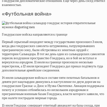
Гондурасом дипломатические отношения. Еще через день сосед ответил
взаимностью.
«Футбольная война»
Гондурасские войска направляются к границе
Первый серьезный инцидент между государствами произошел
3 июля,
когда два гондурасских самолета-штурмовика, патрулировавших
приграничную зону, были обстреляны из зенитных орудий с
территории Сальвадора. В тот же день один из сальвадорских самолетов
пересек воздушное пространство Гондураса, но в бой не вступал и
вернулся на аэродром. 11 июля на границе произошло несколько
перестрелок, а 12 июля президент Гондураса дал приказ подтянуть туда
дополнительные армейские соединения.
14 июля сальвадорские войска в составе пяти пехотных батальонов и
девяти рот нацгвардии двинулись в наступление по двум дорогам на
гондурасские Грасиас-а-Диос и Нуэва-Окотепеке. Авиация поддержала
пехоту и успешно отбомбилась по нескольким аэродромам и
приграничным военным базам Гондураса, власти которого заявили, что
при налете пострадали мирные города.
15 июля Гондурас совершает ответный авианалет на базы соседа, при