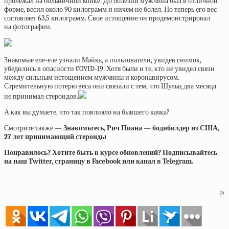
пролежал на больничной койке. До болезни мужчина был в отличной
форме, весил около 90 килограмм и ничем не болел. Но теперь его вес
составляет 63,5 килограмм. Свое истощение он продемонстрировал
на фотографии.
Знакомые еле-еле узнали Майка, а пользователи, увидев снимок,
убедились в опасности COVID-19. Хотя были и те, кто не увидел связи
между сильным истощением мужчины и коронавирусом.
Стремительную потерю веса они связали с тем, что Шульц два месяца
не принимал стероидов.
А как вы думаете, что так повлияло на бывшего качка?
Смотрите также —
Знакомьтесь, Рич Пиана — бодибилдер из США,
27 лет принимающий стероиды
Понравилось? Хотите быть в курсе обновлений? Подписывайтесь
на наш Twitter, страницу в Facebook или канал в Telegram.
©