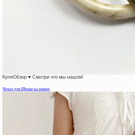
КупиОбзор ♥ Смотри что мы нашли!
Чехол для iPhone на ремне