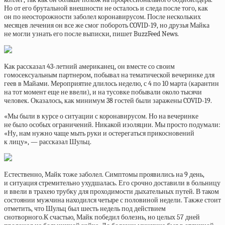
Но от его брутальной внешности не осталось и следа после того, как
он по неосторожности заболел коронавирусом. После нескольких
месяцев лечения он все же смог побороть COVID-19, но друзья Майка
не могли узнать его после выписки, пишет BuzzFeed News.
Как рассказал 43-летний американец, он вместе со своим
гомосексуальным партнером, побывал на тематической вечеринке для
геев в Майами. Мероприятие длилось неделю, с 4 по 10 марта (карантин
на тот момент еще не ввели), и на тусовке побывали около тысячи
человек. Оказалось, как минимум 38 гостей были заражены COVID-19.
«Мы были в курсе о ситуации с коронавирусом. Но на вечеринке
не было особых ограничений. Никакой изоляции. Мы просто подумали:
«Ну, нам нужно чаще мыть руки и остерегаться прикосновений
к лицу», — рассказал Шульц.
Естественно, Майк тоже заболел. Симптомы проявились на 9 день,
и ситуация стремительно ухудшалась. Его срочно доставили в больницу
и ввели в трахею трубку для проходимости дыхательных путей. В таком
состоянии мужчина находился четыре с половиной недели. Также стоит
отметить, что Шульц был шесть недель под действием
снотворного.К счастью, Майк победил болезнь, но целых 57 дней