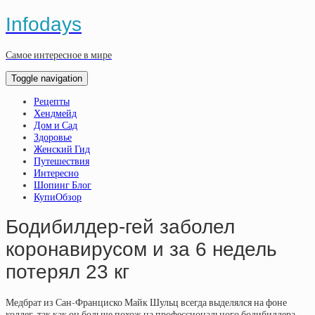
Infodays
Самое интересное в мире
Toggle navigation
Рецепты
Хендмейд
Дом и Сад
Здоровье
Женский Гид
Путешествия
Интересно
Шопинг Блог
КупиОбзор
Бодибилдер-гей заболел
коронавирусом и за 6 недель
потерял 23 кг
Медбрат из Сан-Франциско Майк Шульц всегда выделялся на фоне
коллег, так как он больше похож на профессионального бодибилдера.