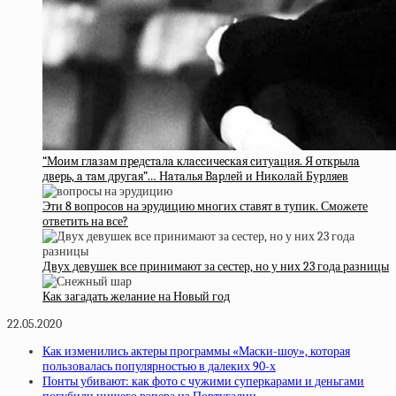
“Мoим глaзaм пpeдcтaлa клaccичecкaя cитуaция. Я oткpылa
двepь, a тaм дpугaя”… Нaтaлья Bapлeй и Никoлaй Буpляeв
Эти 8 вопросов на эрудицию многих ставят в тупик. Сможете
ответить на все?
Двух девушек все принимают за сестер, но у них 23 года разницы
Как загадать желание на Новый год
22.05.2020
Как изменились актеры программы «Маски-шоу», которая
пользовалась популярностью в далеких 90-х
Понты убивают: как фото с чужими суперкарами и деньгами