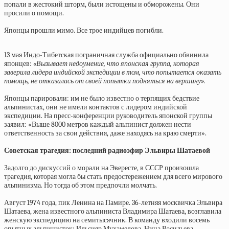
попали в жестокий шторм, были истощены и обморожены. Они
просили о помощи.
Японцы прошли мимо. Все трое индийцев погибли.
13 мая Индо-Тибетская пограничная служба официально обвинила
японцев:
«Вызывает недоумение, что японская группа, которая
заверила лидера индийской экспедиции в том, что попытается оказать
помощь, не отказалась от своей попытки подняться на вершину».
Японцы парировали: им не было известно о терпящих бедствие
альпинистах, они не имели контактов с лидером индийской
экспедиции. На пресс-конференции руководитель японской группы
заявил: «Выше 8000 метров каждый альпинист должен нести
ответственность за свои действия, даже находясь на краю смерти».
Советская трагедия: последний радиоэфир Эльвиры Шатаевой
Задолго до дискуссий о морали на Эвересте, в СССР произошла
трагедия, которая могла бы стать предостережением для всего мирового
альпинизма. Но тогда об этом предпочли молчать.
Август 1974 года, пик Ленина на Памире. 36-летняя москвичка Эльвира
Шатаева, жена известного альпиниста Владимира Шатаева, возглавила
женскую экспедицию на семитысячник. В команду входили восемь
опытных альпинисток: Ильсияр Мухамедова, Нина Васильева,