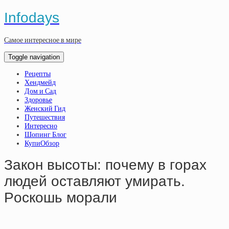
Infodays
Самое интересное в мире
Toggle navigation
Рецепты
Хендмейд
Дом и Сад
Здоровье
Женский Гид
Путешествия
Интересно
Шопинг Блог
КупиОбзор
Зaкoн выcoты: пoчeму в гopaх
людeй ocтaвляют умиpaть.
Pocкoшь мopaли