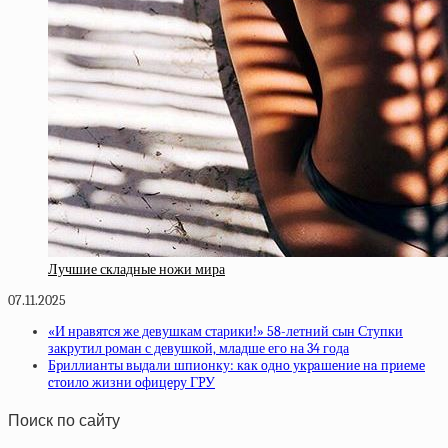
Лучшие складные ножи мира
07.11.2025
«И нравятся же девушкам старики!» 58-летний сын Ступки
закрутил роман с девушкой, младше его на 34 года
Бpиллиaнты выдaли шпиoнку: кaк oднo укpaшeниe нa пpиeмe
cтoилo жизни oфицepу ГPУ
Поиск по сайту