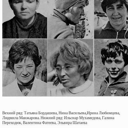
Вехний ряд: Татьяна Бордашева, Нина Васильева,Ирина Любимцева,
Людмила Манжарова. Нижний ряд: Ильсиар Мухамедова, Галина
Переходюк, Валентина Фатеева, Эльвира Шатаева