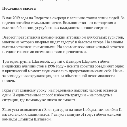
Последняя высота
В мае 2019 года на Эвересте в очереди к вершине стояли сотни людей. За
неделю погибли семь альпинистов. Большинство – от истощения и
высотной болезни, усугубленных ожиданием в «зоне смерти».
Эверест превратился в коммерческий аттракцион для богатых туристов,
многие из которых впервые видят ледоруб в базовом лагере. Но законы
высоты остаются неизменными. На восьмитысячниках каждый остается
наедине со своими возможностями и решениями.
Трагедия группы Шатаевой, случай с Дэвидом Шарпом, гибель
индийских альпинистов в 1996 году – все эти события объединяет одно:
в критический момент люди оказались предоставлены сами себе. Не из-
за равнодушия окружающих, а из-за объективной невозможности
помочь.
Горы учат главному уроку: на предельных высотах человек остается
один. И единственный способ избежать трагедии – не попадать в
ситуации, где помочь уже никто не сможет.
21 августа исполняется 70 лет трагедии на пике Победы, где погибли 11
казахстанских альпинистов. 7 августа минуло 51 год с гибели женской
команды Эльвиры Шатаевой.