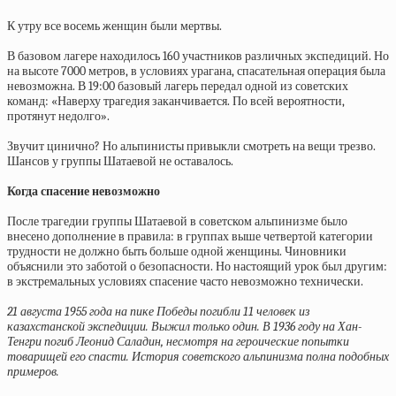
К утру все восемь женщин были мертвы.
В базовом лагере находилось 160 участников различных экспедиций. Но
на высоте 7000 метров, в условиях урагана, спасательная операция была
невозможна. В 19:00 базовый лагерь передал одной из советских
команд: «Наверху трагедия заканчивается. По всей вероятности,
протянут недолго».
Звучит цинично? Но альпинисты привыкли смотреть на вещи трезво.
Шансов у группы Шатаевой не оставалось.
Когда спасение невозможно
После трагедии группы Шатаевой в советском альпинизме было
внесено дополнение в правила: в группах выше четвертой категории
трудности не должно быть больше одной женщины. Чиновники
объяснили это заботой о безопасности. Но настоящий урок был другим:
в экстремальных условиях спасение часто невозможно технически.
21 августа 1955 года на пике Победы погибли 11 человек из
казахстанской экспедиции. Выжил только один. В 1936 году на Хан-
Тенгри погиб Леонид Саладин, несмотря на героические попытки
товарищей его спасти. История советского альпинизма полна подобных
примеров.