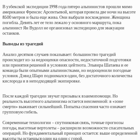
В узбекской экспедиции 1998 года пятеро альпинистов прошли мимо
американки Френсис Арсентьевой, которая провела две ночи на высоте
8500 метров и была еще жива. Они выбрали восхождение. Женщина
погибла. Девять лет ее тело лежало у основного маршрута, пока
альпинист Ян Вудолл не организовал экспедицию для эвакуации
останков.
Выводы из трагедий
Анализ десятков случаев показывает: большинство трагедий
происходит из-за недооценки опасности, недостаточной подготовки
или принятия решений в условиях цейтнота. Эльвира Шатаева и ее
команда были опытными альпинистками, но недооценили погодные
условия. Дэвид Шарп поднимался один, без достаточного количества
кислорода и в неподходящей экипировке.
После каждой трагедии звучат призывы к взаимопомощи. Но
реальность высотного альпинизма остается неизменной: в «зоне
смерти» выживает сильнейший. Попытка спасения часто означает
групповую гибель.
Современные технологии – спутниковая связь, точные прогнозы
погоды, высотные вертолеты – расширили возможности спасательных
операций. Но фундаментальный принцип остается: выше определенной
высоты ты остаешься один на один с горой.