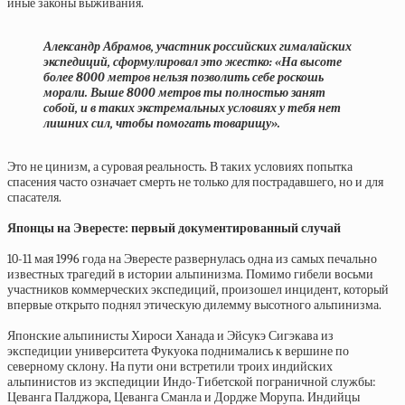
иные законы выживания.
Александр Абрамов, участник российских гималайских
экспедиций, сформулировал это жестко: «На высоте
более 8000 метров нельзя позволить себе роскошь
морали. Выше 8000 метров ты полностью занят
собой, и в таких экстремальных условиях у тебя нет
лишних сил, чтобы помогать товарищу».
Это не цинизм, а суровая реальность. В таких условиях попытка
спасения часто означает смерть не только для пострадавшего, но и для
спасателя.
Японцы на Эвересте: первый документированный случай
10-11 мая 1996 года на Эвересте развернулась одна из самых печально
известных трагедий в истории альпинизма. Помимо гибели восьми
участников коммерческих экспедиций, произошел инцидент, который
впервые открыто поднял этическую дилемму высотного альпинизма.
Японские альпинисты Хироси Ханада и Эйсукэ Сигэкава из
экспедиции университета Фукуока поднимались к вершине по
северному склону. На пути они встретили троих индийских
альпинистов из экспедиции Индо-Тибетской пограничной службы:
Цеванга Палджора, Цеванга Сманла и Дордже Морупа. Индийцы