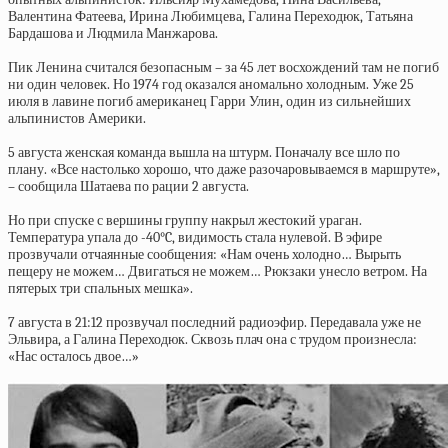
Валентина Фатеева, Ирина Любимцева, Галина Переходюк, Татьяна
Бардашова и Людмила Манжарова.
Пик Ленина считался безопасным – за 45 лет восхождений там не погиб
ни один человек. Но 1974 год оказался аномально холодным. Уже 25
июля в лавине погиб американец Гарри Улин, один из сильнейших
альпинистов Америки.
5 августа женская команда вышла на штурм. Поначалу все шло по
плану. «Все настолько хорошо, что даже разочаровываемся в маршруте»,
– сообщила Шатаева по рации 2 августа.
Но при спуске с вершины группу накрыл жестокий ураган.
Температура упала до -40°C, видимость стала нулевой. В эфире
прозвучали отчаянные сообщения: «Нам очень холодно… Вырыть
пещеру не можем… Двигаться не можем… Рюкзаки унесло ветром. На
пятерых три спальных мешка».
7 августа в 21:12 прозвучал последний радиоэфир. Передавала уже не
Эльвира, а Галина Переходюк. Сквозь плач она с трудом произнесла:
«Нас осталось двое…»