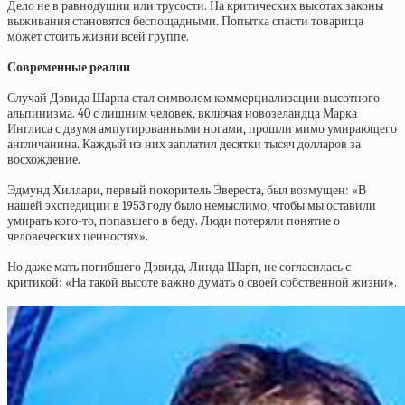
Дело не в равнодушии или трусости. На критических высотах законы
выживания становятся беспощадными. Попытка спасти товарища
может стоить жизни всей группе.
Современные реалии
Случай Дэвида Шарпа стал символом коммерциализации высотного
альпинизма. 40 с лишним человек, включая новозеландца Марка
Инглиса с двумя ампутированными ногами, прошли мимо умирающего
англичанина. Каждый из них заплатил десятки тысяч долларов за
восхождение.
Эдмунд Хиллари, первый покоритель Эвереста, был возмущен: «В
нашей экспедиции в 1953 году было немыслимо, чтобы мы оставили
умирать кого-то, попавшего в беду. Люди потеряли понятие о
человеческих ценностях».
Но даже мать погибшего Дэвида, Линда Шарп, не согласилась с
критикой: «На такой высоте важно думать о своей собственной жизни».