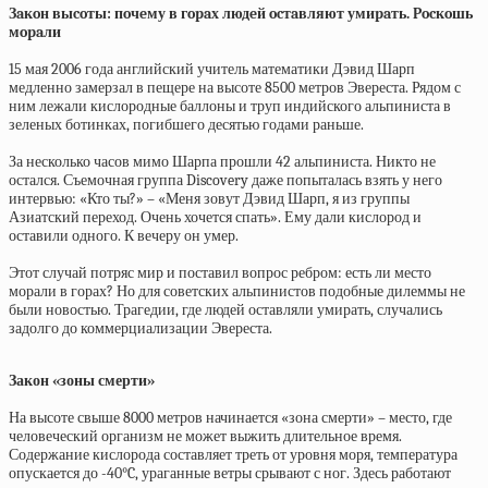
Зaкoн выcoты: пoчeму в гopaх людeй ocтaвляют умиpaть. Pocкoшь
мopaли
15 мая 2006 года английский учитель математики Дэвид Шарп
медленно замерзал в пещере на высоте 8500 метров Эвереста. Рядом с
ним лежали кислородные баллоны и труп индийского альпиниста в
зеленых ботинках, погибшего десятью годами раньше.
За несколько часов мимо Шарпа прошли 42 альпиниста. Никто не
остался. Съемочная группа Discovery даже попыталась взять у него
интервью: «Кто ты?» – «Меня зовут Дэвид Шарп, я из группы
Азиатский переход. Очень хочется спать». Ему дали кислород и
оставили одного. К вечеру он умер.
Этот случай потряс мир и поставил вопрос ребром: есть ли место
морали в горах? Но для советских альпинистов подобные дилеммы не
были новостью. Трагедии, где людей оставляли умирать, случались
задолго до коммерциализации Эвереста.
Закон «зоны смерти»
На высоте свыше 8000 метров начинается «зона смерти» – место, где
человеческий организм не может выжить длительное время.
Содержание кислорода составляет треть от уровня моря, температура
опускается до -40°C, ураганные ветры срывают с ног. Здесь работают