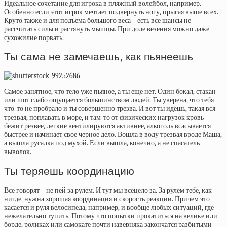
Идеальное сочетание для игрока в пляжный волейбол, например.
Особенно если этот игрок мечтает подвернуть ногу, прыгая выше всех.
Круто также и для подъема большого веса – есть все шансы не
рассчитать силы и растянуть мышцы. При доле везения можно даже
сухожилие порвать.
Ты сама не замечаешь, как пьянеешь
Самое занятное, что тело уже пьяное, а ты еще нет. Один бокал, стакан
или шот слабо ощущается большинством людей. Ты уверена, что тебя
что-то не пробрало и ты совершенно трезва. И вот ты идешь, такая вся
трезвая, поплавать в море, и там-то от физических нагрузок кровь
бежит резвее, легкие вентилируются активнее, алкоголь всасывается
быстрее и начинает свое черное дело. Вошла в воду трезвая вроде Маша,
а вышла русалка под мухой. Если вышла, конечно, а не спасатель
выволок.
Ты теряешь координацию
Все говорят – не пей за рулем. И тут мы всецело за. За рулем тебе, как
нигде, нужна хорошая координация и скорость реакции. Причем это
касается и руля велосипеда, например, и вообще любых ситуаций, где
нежелательно тупить. Потому что попытки прокатиться на велике или
борде, роликах или самокате почти наверняка закончатся разбитыми