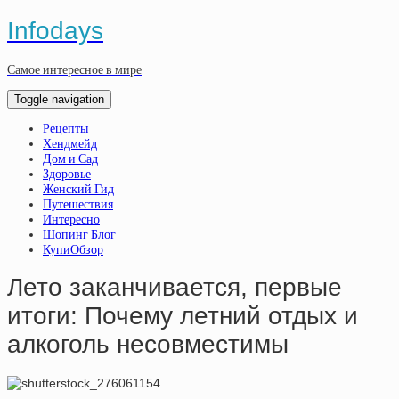
Infodays
Самое интересное в мире
Toggle navigation
Рецепты
Хендмейд
Дом и Сад
Здоровье
Женский Гид
Путешествия
Интересно
Шопинг Блог
КупиОбзор
Лето заканчивается, первые
итоги: Почему летний отдых и
алкоголь несовместимы