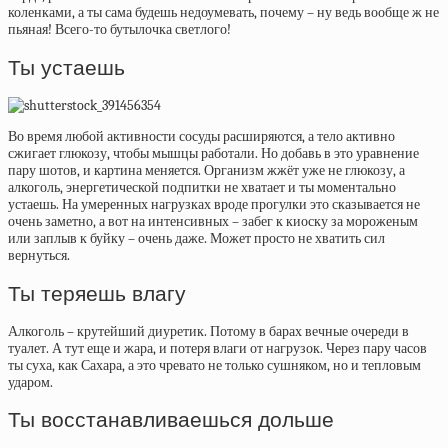
коленками, а ты сама будешь недоумевать, почему – ну ведь вообще ж не
пьяная! Всего-то бутылочка светлого!
Ты устаешь
Во время любой активности сосуды расширяются, а тело активно
сжигает глюкозу, чтобы мышцы работали. Но добавь в это уравнение
пару шотов, и картина меняется. Организм жжёт уже не глюкозу, а
алкоголь, энергетической подпитки не хватает и ты моментально
устаешь. На умеренных нагрузках вроде прогулки это сказывается не
очень заметно, а вот на интенсивных – забег к киоску за мороженым
или заплыв к буйку – очень даже. Может просто не хватить сил
вернуться.
Ты теряешь влагу
Алкоголь – крутейший диуретик. Потому в барах вечные очереди в
туалет. А тут еще и жара, и потеря влаги от нагрузок. Через пару часов
ты суха, как Сахара, а это чревато не только сушняком, но и тепловым
ударом.
Ты восстанавливаешься дольше