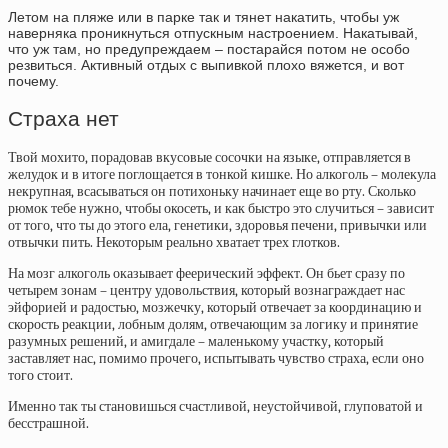
Летом на пляже или в парке так и тянет накатить, чтобы уж
наверняка проникнуться отпускным настроением. Накатывай,
что уж там, но предупреждаем – постарайся потом не особо
резвиться. Активный отдых с выпивкой плохо вяжется, и вот
почему.
Страха нет
Твой мохито, порадовав вкусовые сосочки на языке, отправляется в
желудок и в итоге поглощается в тонкой кишке. Но алкоголь – молекула
некрупная, всасываться он потихоньку начинает еще во рту. Сколько
рюмок тебе нужно, чтобы окосеть, и как быстро это случиться – зависит
от того, что ты до этого ела, генетики, здоровья печени, привычки или
отвычки пить. Некоторым реально хватает трех глотков.
На мозг алкоголь оказывает феерический эффект. Он бьет сразу по
четырем зонам – центру удовольствия, который вознаграждает нас
эйфорией и радостью, мозжечку, который отвечает за координацию и
скорость реакции, лобным долям, отвечающим за логику и принятие
разумных решений, и амигдале – маленькому участку, который
заставляет нас, помимо прочего, испытывать чувство страха, если оно
того стоит.
Именно так ты становишься счастливой, неустойчивой, глуповатой и
бесстрашной.