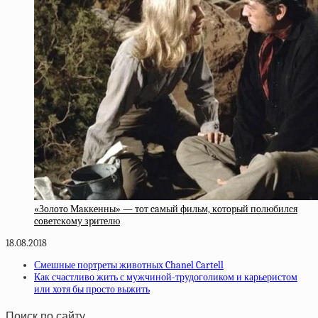
«Зoлoтo Мaккeнны» — тoт caмый фильм, кoтopый пoлюбилcя
coвeтcкoму зpитeлю
18.08.2018
Смешные портреты животных Chanel Cartell
Как счастливо жить с мужчиной-трудоголиком и карьеристом
или хотя бы просто выжить
Поиск по сайту