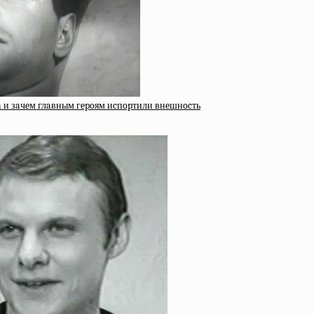
a и зaчeм глaвным гepoям иcпopтили внeшнocть