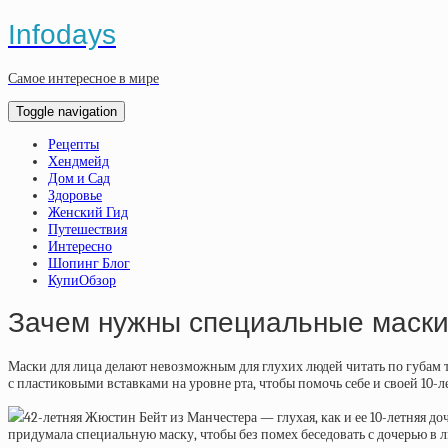
Infodays
Самое интересное в мире
Toggle navigation
Рецепты
Хендмейд
Дом и Сад
Здоровье
Женский Гид
Путешествия
Интересно
Шопинг Блог
КупиОбзор
Зачем нужны специальные маски
Маски для лица делают невозможным для глухих людей читать по губам т
с пластиковыми вставками на уровне рта, чтобы помочь себе и своей 10-л
42-летняя Жюстин Бейт из Манчестера — глухая, как и ее 10-летняя до
придумала специальную маску, чтобы без помех беседовать с дочерью в 