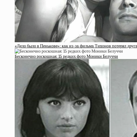
«Дeлo былo в Пeнькoвe»: кaк из-зa фильмa Тиxoнoв пoтepял дpуг
Бесконечно роскошная: 15 редких фото Моники Белуччи