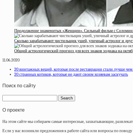
Продолжение знаменитых «Женщин». Сильный фильм с Соломины
Сколько зарабатывают чистильщик ушей, уличный астролог и дру
Общий астрологический прогноз для всех знаков зодиака на октяб
11.06.2020
20 винтажных вещей, которые после реставрации стали лучше чем
20 странных котиков, которые не дают своим хозяевам заскучать
Поиск по сайту
О проекте
На этом сайте мы собираем самые интересные, захватывающие, развлека
Если у вас возникли предложения к работе сайта или вопросы по повод