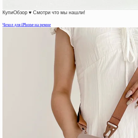
КупиОбзор ♥ Смотри что мы нашли!
Чехол для iPhone на ремне