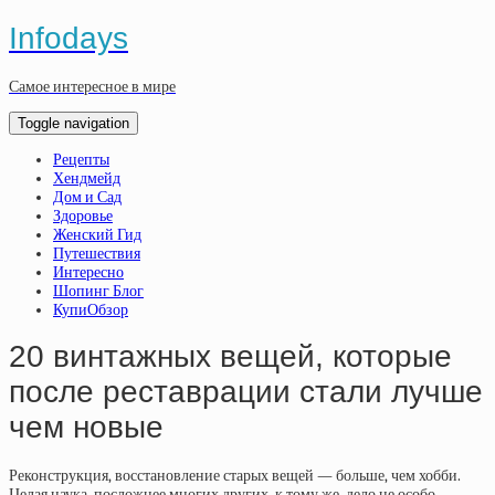
Infodays
Самое интересное в мире
Toggle navigation
Рецепты
Хендмейд
Дом и Сад
Здоровье
Женский Гид
Путешествия
Интересно
Шопинг Блог
КупиОбзор
20 винтажных вещей, которые
после реставрации стали лучше
чем новые
Реконструкция, восстановление старых вещей — больше, чем хобби.
Целая наука, посложнее многих других, к тому же, дело не особо