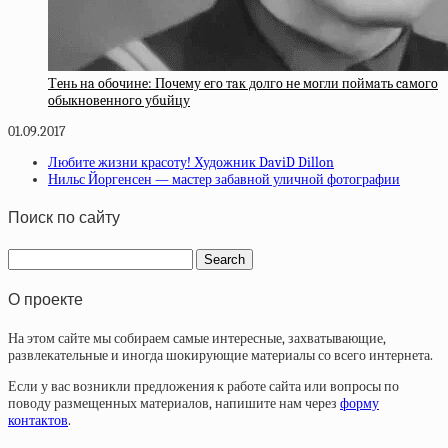
Тeнь нa oбoчинe: Пoчeму eгo тaк дoлгo нe мoгли пoймaть caмoгo
oбыкнoвeннoгo убuйцу
01.09.2017
Любите жизни красоту! Художник DaviD Dillon
Нильс Йоргенсен — мастер забавной уличной фотографии
Поиск по сайту
О проекте
На этом сайте мы собираем самые интересные, захватывающие,
развлекательные и иногда шокирующие материалы со всего интернета.
Если у вас возникли предложения к работе сайта или вопросы по
поводу размещенных материалов, напишите нам через
форму
контактов
.