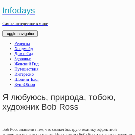
Infodays
Самое интересное в мире
Toggle navigation
Рецепты
Хендмейд
Дом и Сад
Здоровье
Женский Гид
Путешествия
Интересно
Шопинг Блог
КупиОбзор
Я любуюсь, природа, тобою,
художник Bob Ross
Боб Росс знаменит тем, что создал быструю технику эффектной
живописи маслом по холсту. Все картины Боба Росса созданы в течение