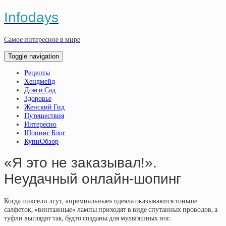
Infodays
Самое интересное в мире
Toggle navigation
Рецепты
Хендмейд
Дом и Сад
Здоровье
Женский Гид
Путешествия
Интересно
Шопинг Блог
КупиОбзор
«Я это не заказывал!».
Неудачный онлайн-шопинг
Когда пиксели лгут, «премиальные» одеяла оказываются тоньше
салфеток, «винтажные» лампы приходят в виде спутанных проводов, а
туфли выглядят так, будто созданы для мультяшных ног.