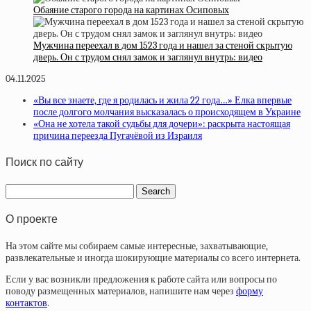
Обаяние старого города на картинах Осиповых
Мужчина переехал в дом 1523 года и нашел за стеной скрытую
дверь. Он с трудом снял замок и заглянул внутрь: видео
04.11.2025
«Вы все знаете, где я родилась и жила 22 года…» Елка впервые
после долгого молчания высказалась о происходящем в Украине
«Она не хотела такой судьбы для дочери»: раскрыта настоящая
причина переезда Пугачёвой из Израиля
Поиск по сайту
О проекте
На этом сайте мы собираем самые интересные, захватывающие,
развлекательные и иногда шокирующие материалы со всего интернета.
Если у вас возникли предложения к работе сайта или вопросы по
поводу размещенных материалов, напишите нам через
форму
контактов
.