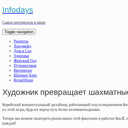
Infodays
Самое интересное в мире
Toggle navigation
Рецепты
Хендмейд
Дом и Сад
Здоровье
Женский Гид
Путешествия
Интересно
Шопинг Блог
КупиОбзор
Художник превращает шахматные
Корейский концептуальный дизайнер, работающий под псевдонимом Soo.
из этой игры, будь их черты чуть более человекоподными.
Теперь мы можем лицезреть реализацию этой фантазии в работах Soo.K, п
каждой!