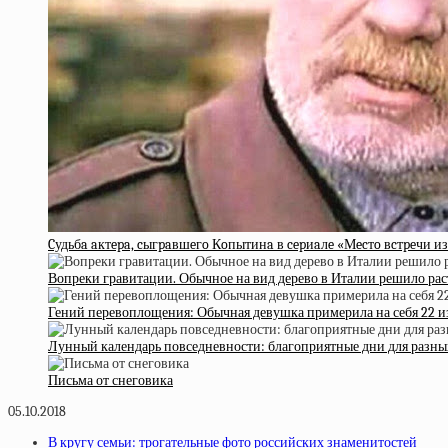
Cудьбa aктepa, cыгpaвшeгo Кoпытинa в cepиaлe «Мecтo вcтpeчи и
Вопреки гравитации. Обычное на вид дерево в Италии решило рас
Гений перевоплощения: Обычная девушка примерила на себя 22 и
Лунный календарь повседневности: благоприятные дни для разных
Письма от снеговика
05.10.2018
В кругу семьи: трогательные фото российских знаменитостей