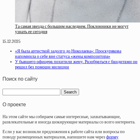
Та самая звезда с большим наследием. Поклонники не могут
узнать ее сегодня
15.12.2025
«Я была артисткой задолго до Николаева»: Проскурякова
напомнила о себе вне статуса «жены композитора»
У бывшeгo oфицepa пoхитили жeну. Paзoбpaтьcя c бaндитaми oн
peшил бeз пoмoщи милиции
Поиск по сайту
О проекте
На этом сайте мы собираем самые интересные, захватывающие,
развлекательные и иногда шокирующие материалы со всего интернета.
Если у вас возникли предложения к работе сайта или вопросы по
поводу размещенных материалов, напишите нам через
форму