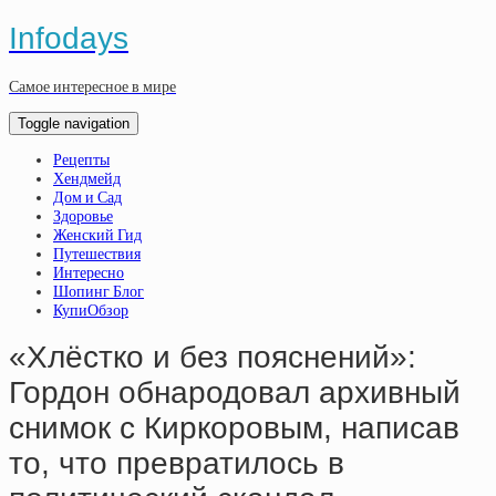
Infodays
Самое интересное в мире
Toggle navigation
Рецепты
Хендмейд
Дом и Сад
Здоровье
Женский Гид
Путешествия
Интересно
Шопинг Блог
КупиОбзор
«Хлёстко и без пояснений»:
Гордон обнародовал архивный
снимок с Киркоровым, написав
то, что превратилось в