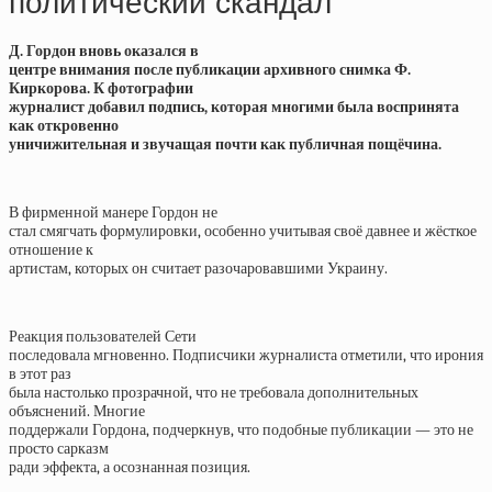
политический скандал
Д. Гордон вновь оказался в
центре внимания после публикации архивного снимка Ф.
Киркорова. К фотографии
журналист добавил подпись, которая многими была воспринята
как откровенно
уничижительная и звучащая почти как публичная пощёчина.
В фирменной манере Гордон не
стал смягчать формулировки, особенно учитывая своё давнее и жёсткое
отношение к
артистам, которых он считает разочаровавшими Украину.
Реакция пользователей Сети
последовала мгновенно. Подписчики журналиста отметили, что ирония
в этот раз
была настолько прозрачной, что не требовала дополнительных
объяснений. Многие
поддержали Гордона, подчеркнув, что подобные публикации — это не
просто сарказм
ради эффекта, а осознанная позиция.