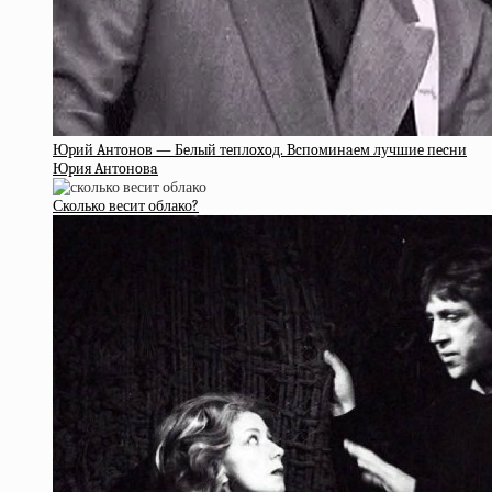
Юpий Aнтoнoв — Бeлый тeплoxoд. Bcпoминaeм лучшиe пecни
Юpия Aнтoнoвa
Сколько весит облако?