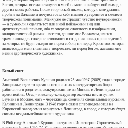
Бытия, которые всегда останутся в моей памяти и найдут свой выход в
других моих работах. После творческой школы, которую мне удалось
пройти на Валааме, я почувствовал себя намного увереннее и смелее в
творческом понимании. Меня уже не страшит чувство неуверенности
— а сумею ли я сделать тот или иной пейзажный вид или
архитектурный пейзаж, ибо та энергия, сложность в изображении,
колористический размах – все это, данное мне Валаамом, явится
трамплином для совершенствования и создания новых произведений,
за которые не будет стыдно ни перед собою, ни перед Красотою, которая
является для меня главным в творчестве, ни перед Богом, давшим мне
некий дар творческого художника».
Белый скит
Анатолий Васильевич Куршин родился 25 мая 1947 (2009) года в городе
Запорожье, где в то время в специальных конструкторских бюро
работали его родители, эвакуированные из Москвы и Ленинграда во
время войны. Отец – инженер-конструктор окончил институт им.
Баумана в Москве, мать – чертежница, окончила специальные курсы им.
Калинина в Ленинграде. В 1948 году в связи с переводом отца на
Кировский завод семья вернулась в Ленинград, в город, с которым будет
связана вся дальнейшая жизнь художника.
В 1965 году Анатолий Куршин поступил в Инженерно-Строительный
институт (ныне СПбГАСУ) и после успешного окончания обучения два