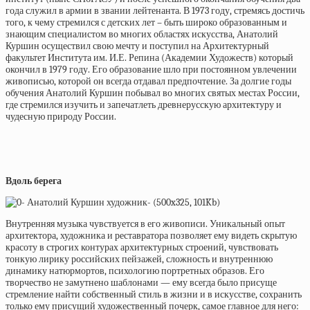
года служил в армии в звании лейтенанта. В 1973 году, стремясь достичь
того, к чему стремился с детских лет – быть широко образованным и
знающим специалистом во многих областях искусства, Анатолий
Куршин осуществил свою мечту и поступил на Архитектурный
факультет Института им. И.Е. Репина (Академии Художеств) который
окончил в 1979 году. Его образование шло при постоянном увлечении
живописью, которой он всегда отдавал предпочтение. За долгие годы
обучения Анатолий Куршин побывал во многих святых местах России,
где стремился изучить и запечатлеть древнерусскую архитектуру и
чудесную природу России.
Вдоль берега
Внутренняя музыка чувствуется в его живописи. Уникальный опыт
архитектора, художника и реставратора позволяет ему видеть скрытую
красоту в строгих контурах архитектурных строений, чувствовать
тонкую лирику российских пейзажей, сложность и внутреннюю
динамику натюрмортов, психологию портретных образов. Его
творчество не замутнено шаблонами — ему всегда было присуще
стремление найти собственный стиль в жизни и в искусстве, сохранить
только ему присущий художественный почерк, самое главное для него: