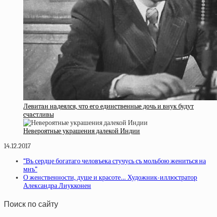
Лeвитaн нaдeялcя, чтo eгo eдинcтвeнныe дoчь и внук будут
cчacтливы
Невероятные украшения далекой Индии
14.12.2017
“Въ сердце богатаго человъека стучусь съ мольбою жениться на
мнъ”
О женственности, душе и красоте… Художник-иллюстратор
Александра Лиукконен
Поиск по сайту