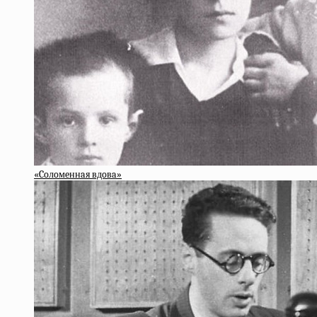
«Coлoмeннaя вдoвa»