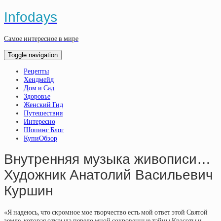
Infodays
Самое интересное в мире
Toggle navigation
Рецепты
Хендмейд
Дом и Сад
Здоровье
Женский Гид
Путешествия
Интересно
Шопинг Блог
КупиОбзор
Внутренняя музыка живописи…
Художник Анатолий Васильевич
Куршин
«Я надеюсь, что скромное мое творчество есть мой ответ этой Святой
земле, которая открыла передо мной сокровенные тайны Красоты и