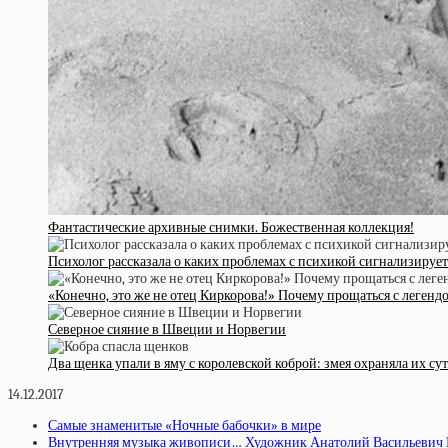
Фантастические архивные снимки. Божественная коллекция!
Психолог рассказала о каких проблемах с психикой сигнализирует
«Конечно, это же не отец Киркорова!» Почему прощаться с леге
Северное сияние в Швеции и Норвегии
Два щенка упали в яму с королевской коброй: змея охраняла их су
14.12.2017
Самые знаменитые «Ночные бабочки» в мире
Внутренняя музыка живописи… Художник Анатолий Васильевич