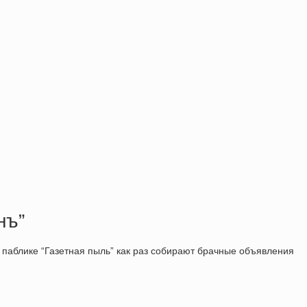
нъ”
В паблике “Газетная пыль” как раз собирают брачные объявления