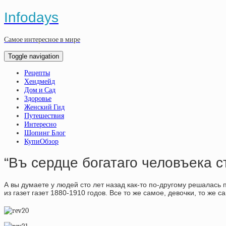
Infodays
Самое интересное в мире
Toggle navigation
Рецепты
Хендмейд
Дом и Сад
Здоровье
Женский Гид
Путешествия
Интересно
Шопинг Блог
КупиОбзор
“Въ сердце богатаго человъека 
А вы думаете у людей сто лет назад как-то по-другому решалась 
из газет газет 1880-1910 годов. Все то же самое, девочки, то же с