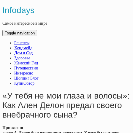
Infodays
Самое интересное в мире
Toggle navigation
Рецепты
Хендмейд
Дом и Сад
Здоровье
Женский Гид
Путешествия
Интересно
Шопинг Блог
КупиОбзор
«У тебя не мои глаза и волосы»:
Как Ален Делон предал своего
внебрачного сына?
При жизни
актер А. Делон был настоящим ловеласом. У него было много