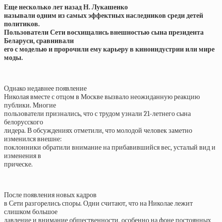
Еще несколько лет назад Н. Лукашенко
называли одним из самых эффектных наследников среди детей
политиков.
Пользователи Сети восхищались внешностью сына президента
Беларуси, сравнивали
его с моделью и пророчили ему карьеру в киноиндустрии или мире
моды.
Однако недавнее появление
Николая вместе с отцом в Москве вызвало неожиданную реакцию
публики. Многие
пользователи признались, что с трудом узнали 21-летнего сына
белорусского
лидера. В обсуждениях отметили, что молодой человек заметно
изменился внешне:
поклонники обратили внимание на прибавившийся вес, усталый вид и
изменения в
прическе.
После появления новых кадров
в Сети разгорелись споры. Одни считают, что на Николае лежит
слишком большое
давление и внимание общественности, особенно на фоне постоянных