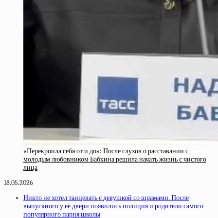
«Перекроила себя от и до»: После слухов о расставании с
молодым любовником Бабкина решила начать жизнь с чистого
лица
18.05.2026
Никто не хотел танцевать с девушкой со шрамами. После
выпускного у её двери появились полиция и родители самого
популярного парня школы