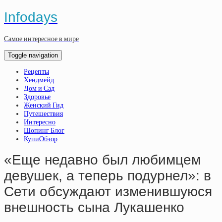
Infodays
Самое интересное в мире
Toggle navigation
Рецепты
Хендмейд
Дом и Сад
Здоровье
Женский Гид
Путешествия
Интересно
Шопинг Блог
КупиОбзор
«Еще недавно был любимцем
девушек, а теперь подурнел»: в
Сети обсуждают изменившуюся
внешность сына Лукашенко