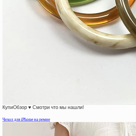
КупиОбзор ♥ Смотри что мы нашли!
Чехол для iPhone на ремне