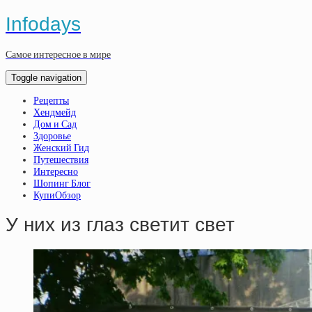
Infodays
Самое интересное в мире
Toggle navigation
Рецепты
Хендмейд
Дом и Сад
Здоровье
Женский Гид
Путешествия
Интересно
Шопинг Блог
КупиОбзор
У них из глаз светит свет