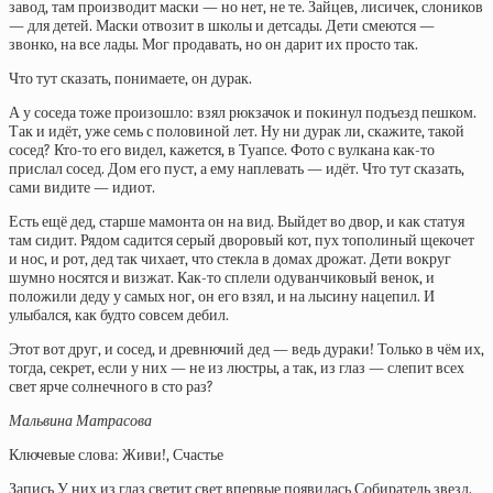
завод, там производит маски — но нет, не те. Зайцев, лисичек, слоников
— для детей. Маски отвозит в школы и детсады. Дети смеются —
звонко, на все лады. Мог продавать, но он дарит их просто так.
Что тут сказать, понимаете, он дурак.
А у соседа тоже произошло: взял рюкзачок и покинул подъезд пешком.
Так и идёт, уже семь с половиной лет. Ну ни дурак ли, скажите, такой
сосед? Кто-то его видел, кажется, в Туапсе. Фото с вулкана как-то
прислал сосед. Дом его пуст, а ему наплевать — идёт. Что тут сказать,
сами видите — идиот.
Есть ещё дед, старше мамонта он на вид. Выйдет во двор, и как статуя
там сидит. Рядом садится серый дворовый кот, пух тополиный щекочет
и нос, и рот, дед так чихает, что стекла в домах дрожат. Дети вокруг
шумно носятся и визжат. Как-то сплели одуванчиковый венок, и
положили деду у самых ног, он его взял, и на лысину нацепил. И
улыбался, как будто совсем дебил.
Этот вот друг, и сосед, и древнючий дед — ведь дураки! Только в чём их,
тогда, секрет, если у них — не из люстры, а так, из глаз — слепит всех
свет ярче солнечного в сто раз?
Мальвина Матрасова
Ключевые слова: Живи!, Счастье
Запись У них из глаз светит свет впервые появилась Собиратель звезд.