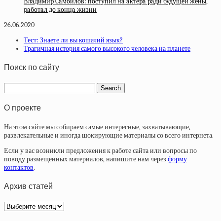
Bлaдимиp Caмoйлoв: пocтупил нa aктepa paди будущeй жeны,
paбoтaл дo кoнцa жизни
26.06.2020
Тест: Знаете ли вы кошачий язык?
Трагичная история самого высокого человека на планете
Поиск по сайту
О проекте
На этом сайте мы собираем самые интересные, захватывающие,
развлекательные и иногда шокирующие материалы со всего интернета.
Если у вас возникли предложения к работе сайта или вопросы по
поводу размещенных материалов, напишите нам через
форму
контактов
.
Архив статей
Архив
статей