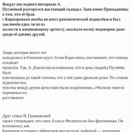
Вокруг последнего интервью А.
Пугачёвой разгорелся настоящий скандал. Заявление Примадонны
о том, что её брак
с Киркоровым якобы не имел романтической подоплёки и был
заключён едва ли не из
жалости к начинающему артисту, вызвало волну недоверия даже
среди её давних друзей.
Люди, которые много лет
находились в ближнем круге Аллы Борисовны, настаивают, что певица
искажает
прошлое. Так, А. Довлатова вспоминала, что в день свадьбы Пугачёва
была
взволнована до такой степени, что у неё даже дрожали руки. По словам
журналистки,
чувства между двумя артистами были искренними, а Филипп тяжело
переживал их
расставание.
Друг семьи И. Гранковский
также утверждает, что союз Аллы и Филиппа не был фиктивным. Он
вспоминал, как
Киркоров устраивал эффектные жесты ради любимой — например,