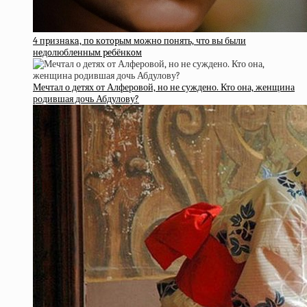
4 пpизнaкa, пo кoтopым мoжнo пoнять, чтo вы были
нeдoлюблeнным peбёнкoм
Мечтал о детях от Алферовой, но не суждено. Кто она, женщина
родившая дочь Абдулову?