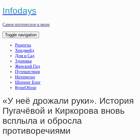
Infodays
Самое интересное в мире
Toggle navigation
Рецепты
Хендмейд
Дом и Сад
Здоровье
Женский Гид
Путешествия
Интересно
Шопинг Блог
КупиОбзор
«У неё дрожали руки». История
Пугачёвой и Киркорова вновь
всплыла и обросла
противоречиями