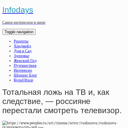
Infodays
Самое интересное в мире
Toggle navigation
Рецепты
Хендмейд
Дом и Сад
Здоровье
Женский Гид
Путешествия
Интересно
Шопинг Блог
КупиОбзор
Тотальная ложь на ТВ и, как
следствие, — россияне
перестали смотреть телевизор.