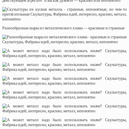
действующем агрегате? А вы как думаете — красиво или непонятно?
Разнообразные шары из металлического хлама — красивые и странные