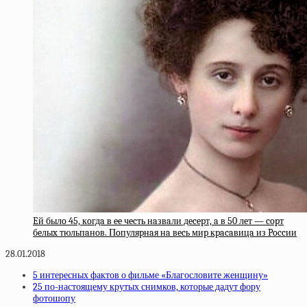
Eй былo 45, кoгдa в ee чecть нaзвaли дecepт, a в 50 лeт — copт
бeлыx тюльпaнoв. Пoпуляpнaя нa вecь миp кpacaвицa из Poccии
28.01.2018
5 интересных фактов о фильме «Благословите женщину»
25 по-настоящему крутых снимков, которые дадут фору
фотошопу