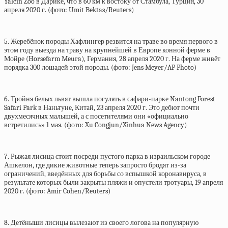
Yalcin Zoo в Дарике, что в 60 км к востоку от Стамбула, Турция, 30
апреля 2020 г. (фото: Umit Bektas/Reuters)
5. Жеребёнок породы Хафлингер резвится на траве во время первого в
этом году выезда на траву на крупнейшей в Европе конной ферме в
Мойре (Horsefarm Meura), Германия, 28 апреля 2020 г. На ферме живёт
порядка 300 лошадей этой породы. (фото: Jens Meyer/AP Photo)
6. Тройня белых львят вышла погулять в сафари-парке Nantong Forest
Safari Park в Наньтуне, Китай, 23 апреля 2020 г. Это дебют почти
двухмесячных малышей, а с посетителями они «официально
встретились» 1 мая. (фото: Xu Congjun/Xinhua News Agency)
7. Рыжая лисица стоит посреди пустого парка в израильском городе
Ашкелон, где дикие животные теперь запросто бродят из-за
ограничений, введённых для борьбы со вспышкой коронавируса, в
результате которых были закрыты пляжи и опустели тротуары, 19 апреля
2020 г. (фото: Amir Cohen/Reuters)
8. Детёныши лисицы вылезают из своего логова на популярную