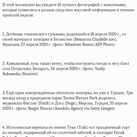
В этой коллекции вы увидите 10 лучших фотографий с животными,
которые появились в разных средствах массовой информации в течение
прошлой недели.
1. Детёныш тонкинского гульмана, родившийся 18 апреля 2020 г., со
своей матерью в зоопарке в Безансоне (Besancon Citadelle zoo),
Франция, 27 апреля 2020 г. (фото: Sebastien Bozon/AFP Photo)
2. Камышовый лунь тащит ветку, чтобы построить гнездо в лесу близ
села Петрилово, Беларусь, 26 апреля 2020 г. (фото: Vasily
Fedosenko/Reuters)
3. Ещё одни новорождённые обитатели зоопарка, но уже в Турции. Три
месяца назад в природном парке Tarsus Nature Park родились
медвежата Фистик (Fistik) и Дога (Doga), Мерсин, Турция, 20 апреля
2020 г. (фото: Sezgin Pancar/Anadolu Agency via Getty Images)
4. Исполинская черепаха по имени Туки (Tuki) ест праздничный торт
из овощей, подаренный ей на столетний юбилей, в зоопарке Faruk