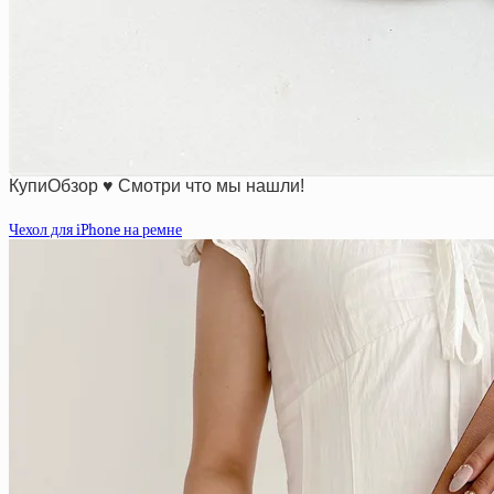
КупиОбзор ♥ Смотри что мы нашли!
Чехол для iPhone на ремне