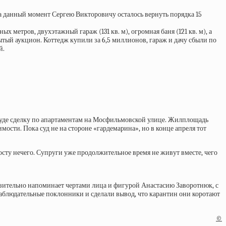
а данный момент Сергею Викторовичу осталось вернуть порядка 15
метров, двухэтажный гараж (131 кв. м), огромная баня (121 кв. м), а
рытый аукцион. Коттедж купили за 6,5 миллионов, гараж и дачу сбыли по
й.
в суде сделку по апартаментам на Мосфильмовской улице. Жилплощадь
мости. Пока суд не на стороне «гардемарина», но в конце апреля тот
просту нечего. Супруги уже продолжительное время не живут вместе, чего
ительно напоминает чертами лица и фигурой Анастасию Заворотнюк, с
 наблюдательные поклонники и сделали вывод, что карантин они коротают
©