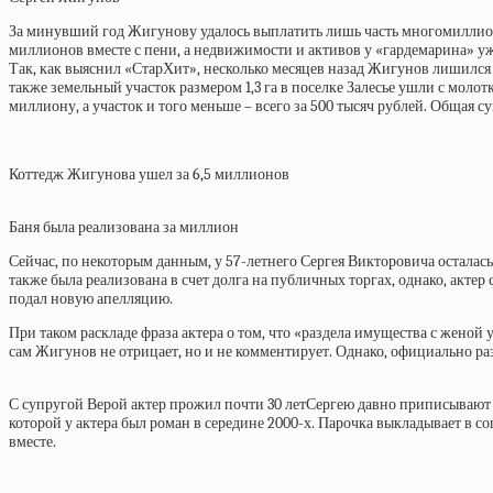
За минувший год Жигунову удалось выплатить лишь часть многомиллионн
миллионов вместе с пени, а недвижимости и активов у «гардемарина» уж
Так, как выяснил «СтарХит», несколько месяцев назад Жигунов лишился в
также земельный участок размером 1,3 га в поселке Залесье ушли с моло
миллиону, а участок и того меньше – всего за 500 тысяч рублей. Общая с
Коттедж Жигунова ушел за 6,5 миллионов
Баня была реализована за миллион
Сейчас, по некоторым данным, у 57-летнего Сергея Викторовича осталас
также была реализована в счет долга на публичных торгах, однако, актер
подал новую апелляцию.
При таком раскладе фраза актера о том, что «раздела имущества с женой 
сам Жигунов не отрицает, но и не комментирует. Однако, официально ра
С супругой Верой актер прожил почти 30 летСергею давно приписываю
которой у актера был роман в середине 2000-х. Парочка выкладывает в с
вместе.