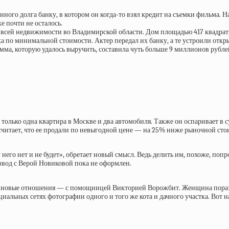
ого долга банку, в котором он когда-то взял кредит на съемки фильма. Н
е почти не осталось.
сей недвижимости во Владимирской области. Дом площадью 417 квадратных 
тка по минимальной стоимости. Актер передал их банку, а те устроили отк
умма, которую удалось выручить, составила чуть больше 9 миллионов рубле
ь только одна квартира в Москве и два автомобиля. Также он оспаривает 
 считает, что ее продали по невыгодной цене — на 25% ниже рыночной стои
у него нет и не будет», обретает новый смысл. Ведь делить им, похоже, по
звод с Верой Новиковой пока не оформлен.
т новые отношения — с помощницей Викторией Ворожбит. Женщина пораз
оциальных сетях фотографии одного и того же кота и дачного участка. Вот