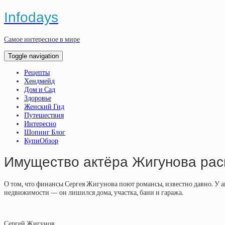
Infodays
Самое интересное в мире
Toggle navigation
Рецепты
Хендмейд
Дом и Сад
Здоровье
Женский Гид
Путешествия
Интересно
Шопинг Блог
КупиОбзор
Имущество актёра Жигунова рас
О том, что финансы Сергея Жигунова поют романсы, известно давно. У а
недвижимости — он лишился дома, участка, бани и гаража.
Сергей Жигунов